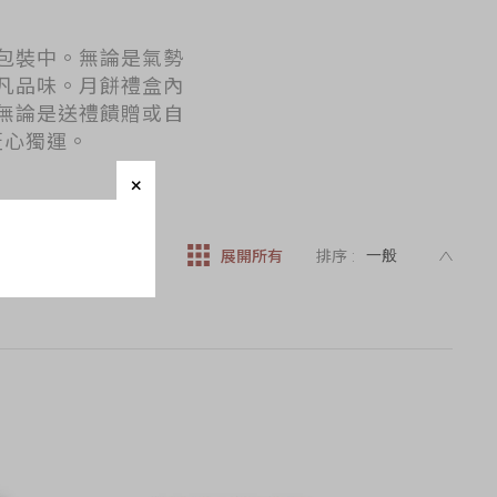
包裝中。無論是氣勢
凡品味。月餅禮盒內
無論是送禮饋贈或自
匠心獨運。
DESC
展開所有
排序 :