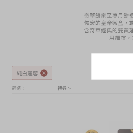
奇華餅家至尊月餅
恢宏的皇帝鐵盒，
含奇華經典的雙黃
用細嚐，
純白蓮蓉
篩選：
禮券
現貨