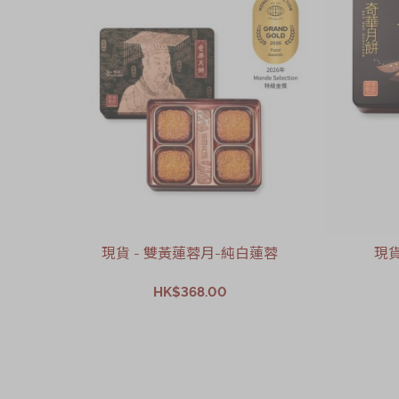
現貨 - 雙黃蓮蓉月-純白蓮蓉
現貨
HK$368.00
加入購物車