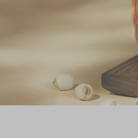
奇華網誌
節日時令食品
茗茶系列
奇華迪士尼禮盒
奇華LINE FRIEND
禮盒
所有產品
產品價目表
EN
简体