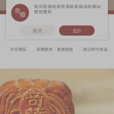
易賞錢會員憑推廣碼購買現貨產品可賺易賞錢($5=1分)
我同意接收來奇華餅家網店的網站
推送通知
取消
允許
手信禮品
家鄉餅食｜香港製造
節日時令食品
更多
6
奇華Fans
奇華工作坊
奇華茶室
聯絡奇華
造
加入奇華