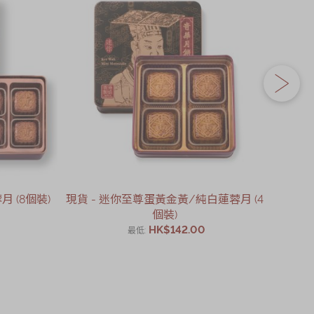
 (8個裝)
現貨 - 迷你至尊蛋黃金黃/純白蓮蓉月 (4
現貨 -
個裝)
HK$142.00
最低
加入購物車