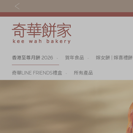
香港至尊月餅 2026
賀年食品
嫁女餅 | 嫁喜禮餅
關於奇華
奇華餅食
奇華傳奇
香港至尊月餅 202
奇華LINE FRIENDS禮盒
所有產品
最新推廣
賀年食品
分店網絡
嫁女餅 | 嫁喜禮餅
商務銷售
手信禮品
嫁喜須知
家鄉餅食｜香港製