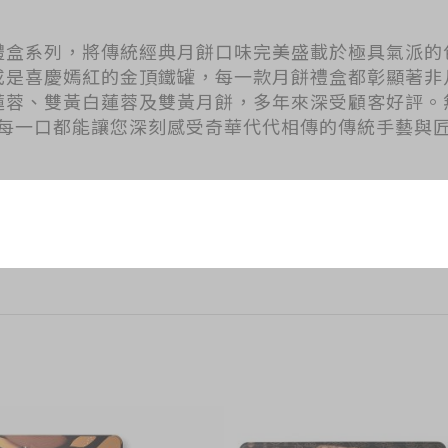
禮盒系列，將傳統經典月餅口味完美盛載於極具氣派的
或是喜慶嫣紅的金頂鐵罐，每一款月餅禮盒都彰顯著非
蓮蓉、雙黃白蓮蓉及雙黃月餅，多年來深受顧客好評。
每一口都能讓您深刻感受奇華代代相傳的傳統手藝與