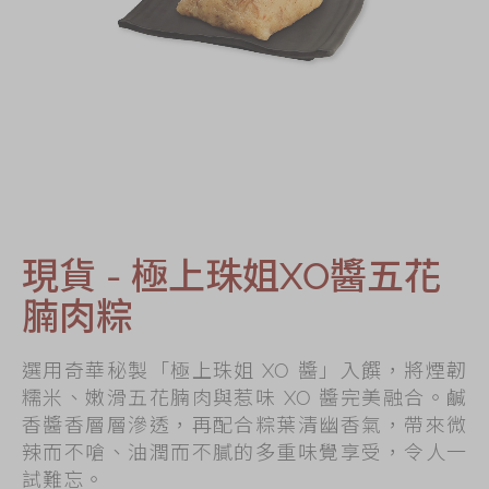
節日時令食品
茗茶系列
奇華迪士尼禮盒
奇華LINE
FRIENDS禮盒
所有產品
產品價目表
現貨 - 極上珠姐XO醬五花
腩肉粽
EN
简体
選用奇華秘製「極上珠姐 XO 醬」入饌，將煙韌
糯米、嫩滑五花腩肉與惹味 XO 醬完美融合。鹹
香醬香層層滲透，再配合粽葉清幽香氣，帶來微
辣而不嗆、油潤而不膩的多重味覺享受，令人一
試難忘。