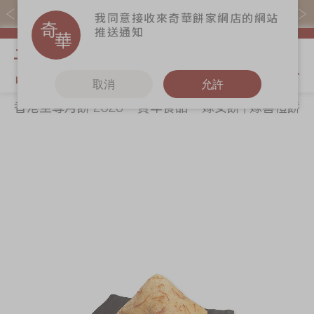
購物滿$368(折扣後)即免本地運費！
我同意接收來奇華餅家網店的網站
推送通知
我的購物
取消
允許
香港至尊月餅 2026
賀年食品
嫁女餅 | 嫁喜禮餅
關於奇華
奇華餅食
更多
所有產品
奇華傳奇
香港至尊月餅
奇華Fans
2026
最新推廣
奇華工作坊
Skip
Sk
賀年食品
分店網絡
奇華茶室
to
to
嫁女餅 | 嫁喜禮
the
th
商務銷售
聯絡奇華
餅
end
be
嫁喜須知
加入奇華
of
of
手信禮品
the
th
奇華網誌
家鄉餅食｜香港
images
im
製造
gallery
ga