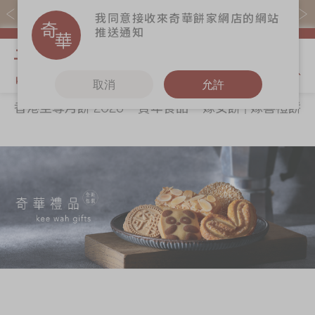
易賞錢會員憑推廣碼購買現貨產品可賺易賞錢($5=1分)
我同意接收來奇華餅家網店的網站
推送通知
我的購物
取消
允許
香港至尊月餅 2026
賀年食品
嫁女餅 | 嫁喜禮餅
關於奇華
奇華餅食
更多
所有產品
奇華傳奇
香港至尊月餅
奇華Fans
2026
最新推廣
奇華工作坊
賀年食品
分店網絡
奇華茶室
嫁女餅 | 嫁喜禮
商務銷售
聯絡奇華
餅
嫁喜須知
加入奇華
手信禮品
奇華網誌
家鄉餅食｜香港
製造