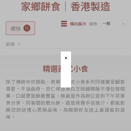
家鄉餅食｜香港製造
節日時令食品
茗茶系列
DE
奇華迪士尼禮盒
橫向展示
排序 :
椰絲
奇華LINE
FRIENDS禮盒
篩選：
所有產品
產品價目表
精選西式小食
EN
简体
除了傳統中式糕點，奇華的西式小食系列同樣廣受顧客
喜愛。牛油曲奇、杏仁條及黑白芝麻蝴蝶酥不僅包裝精
美，口感更是酥脆豐富。無論是作為辦公室的下午茶零
食分享、同事間的散水餅，還是商務手信推介，都能彰
顯您的送禮心思與品味，為親朋好友送上最甜蜜的滋
味。