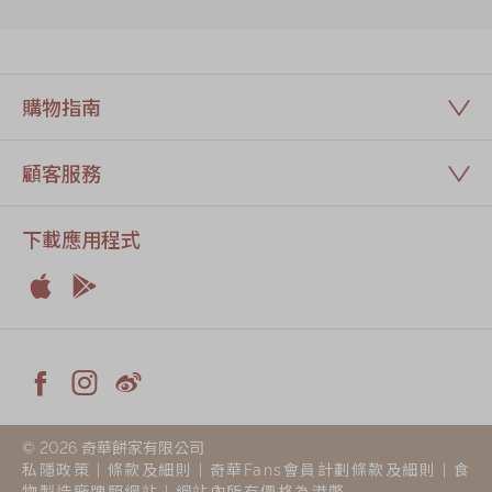
購物指南
顧客服務
下載應用程式


Apple
Android



Facebook
Instagram
Weiblog
© 2026 奇華餅家有限公司
私隱政策
|
條款及細則
|
奇華Fans會員計劃條款及細則
|
食
物製造廠牌照網站
| 網站內所有價格為港幣