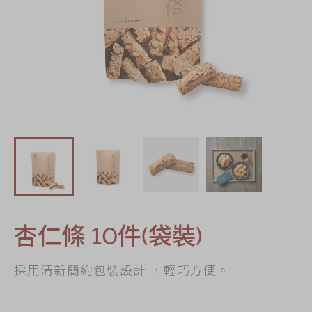
節日時令食品
茗茶系列
奇華迪士尼禮盒
奇華LINE
FRIENDS禮盒
所有產品
產品價目表
EN
简体
杏仁條 10件(袋裝)
採用清新簡約包裝設計 ，輕巧方便。