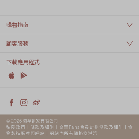
購物指南
顧客服務
下載應用程式


Apple
Android



Facebook
Instagram
Weiblog
© 2026 奇華餅家有限公司
私隱政策
|
條款及細則
|
奇華Fans會員計劃條款及細則
|
食
物製造廠牌照網站
| 網站內所有價格為港幣