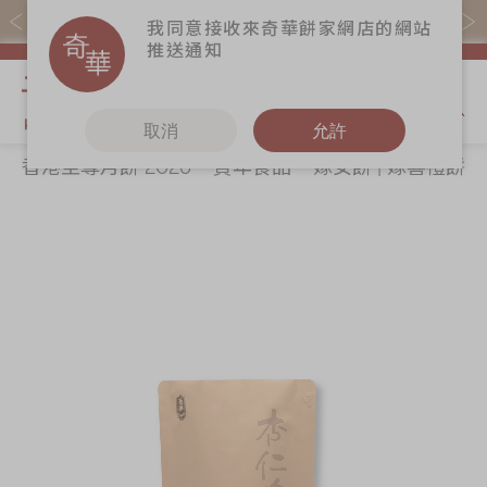
易賞錢會員憑推廣碼購買現貨產品可賺易賞錢($5=1分)
我同意接收來奇華餅家網店的網站
推送通知
我的購物
取消
允許
香港至尊月餅 2026
賀年食品
嫁女餅 | 嫁喜禮餅
關於奇華
奇華餅食
更多
所有產品
奇華傳奇
香港至尊月餅
奇華Fans
2026
最新推廣
奇華工作坊
Skip
Sk
賀年食品
分店網絡
奇華茶室
to
to
嫁女餅 | 嫁喜禮
the
th
商務銷售
聯絡奇華
餅
end
be
嫁喜須知
加入奇華
of
of
手信禮品
the
th
奇華網誌
家鄉餅食｜香港
images
im
製造
gallery
ga