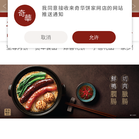
购物满$368(折扣后)即免本地运费！
我同意接收来奇华饼家网店的网站
推送通知
我的购物
取消
允许
至尊月饼
贺年食品
嫁喜礼饼
手信礼品
家乡饼
关于奇华
奇华饼食
更多
所有产品
奇华传奇
至尊月饼
奇华Fans
最新推广
贺年食品
奇华工作坊
分店网络
嫁喜礼饼
奇华茶室
商务销售
手信礼品
联络奇华
嫁喜须知
家乡饼食
加入奇华
奇华网志
时令食品
茗茶系列