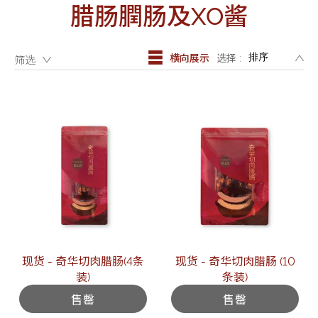
迪士尼系列
腊肠膶肠及XO酱
奇华LINE
FRIENDS礼盒
DE
横向展示
选择 :
筛选：
所有产品
产品价目表
EN
繁體
现货 - 奇华切肉腊肠(4条
现货 - 奇华切肉腊肠 (10
装)
条装)
售罄
售罄