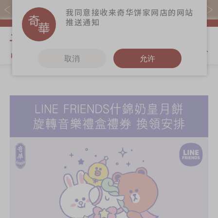
易赏钱会员凭推广码购买现货产品可赚易赏钱($5=1分)
我同意接收来奇华饼家网店的网站
推送通知
我的购物
取消
允许
关于奇华
奇华饼食
更多
奇华传奇
至尊月饼
奇华Fans
最新推广
贺年食品
奇华工作坊
分店网络
嫁喜礼饼
奇华茶室
商务销售
手信礼品
联络奇华
嫁喜须知
家乡饼食
加入奇华
奇华网志
时令食品
茗茶系列