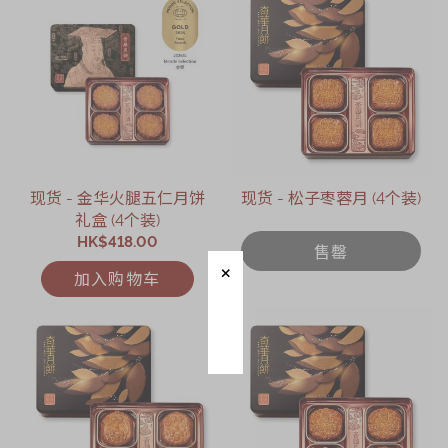
现货 - 金华火腿五仁月饼
现货 - 松子枣蓉月 (4个装)
礼盒 (4个装)
HK$418.00
售罄
加入购物车