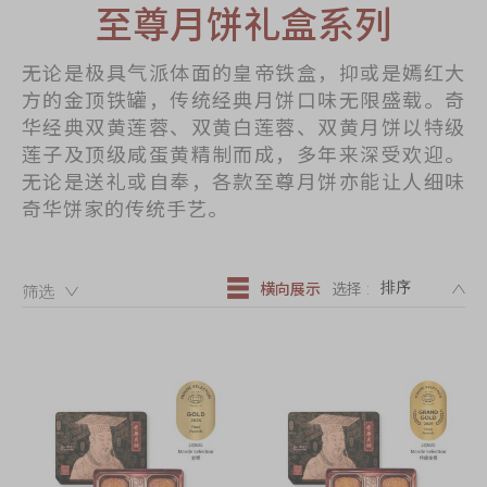
迪士尼系列
至尊月饼礼盒系列
奇华LINE
无论是极具气派体面的皇帝铁盒，抑或是嫣红大
FRIENDS礼盒
方的金顶铁罐，传统经典月饼口味无限盛载。奇
所有产品
华经典双黄莲蓉、双黄白莲蓉、双黄月饼以特级
莲子及顶级咸蛋黄精制而成，多年来深受欢迎。
产品价目表
无论是送礼或自奉，各款至尊月饼亦能让人细味
奇华饼家的传统手艺。
EN
繁體
DE
横向展示
选择 :
筛选：