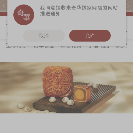
易赏钱会员凭推广码购买现货产品可赚易赏钱($5=1分)
我同意接收来奇华饼家网店的网站
推送通知
我的购物
取消
允许
至尊月饼
贺年食品
嫁喜礼饼
手信礼品
家乡饼
关于奇华
奇华饼食
更多
所有产品
奇华传奇
至尊月饼
奇华Fans
最新推广
贺年食品
奇华工作坊
分店网络
嫁喜礼饼
奇华茶室
商务销售
手信礼品
联络奇华
嫁喜须知
家乡饼食
加入奇华
奇华网志
时令食品
茗茶系列