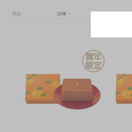
筛选：
口味
亚嫲糖年糕礼盒 (长方形-635克)
麦芽糖醇低糖亚嫲糖年糕礼盒 (长方形-6