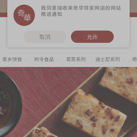
易赏钱会员凭推广码购买现货产品可赚易赏钱($5=1分)
我同意接收来奇华饼家网店的网站
推送通知
取消
允许
家乡饼食
时令食品
茗茶系列
迪士尼系列
奇
更多
奇华Fans
奇华工作坊
奇华茶室
联络奇华
加入奇华