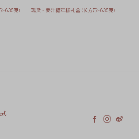
-635克)
现货 - 姜汁糖年糕礼盒 (长方形-635克)
现货 
售罄
程式



Facebook
Instagram
Weiblo
roid