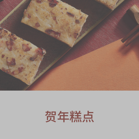
S
贺年糕点