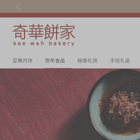
至尊月饼
贺年食品
嫁喜礼饼
手信礼品
关于奇华
奇华饼食
奇华传奇
至尊月饼
最新推广
贺年食品
分店网络
嫁喜礼饼
商务销售
手信礼品
嫁喜须知
家乡饼食