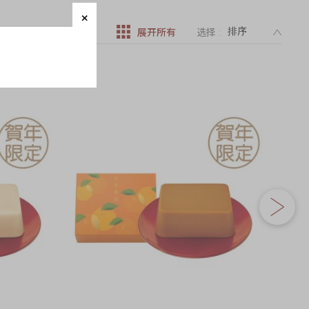
DESC
展开所有
选择 :