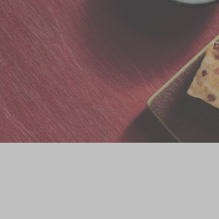
奇华网志
时令食品
茗茶系列
迪士尼系列
奇华LINE FRIEND
礼盒
所有产品
产品价目表
EN
繁體