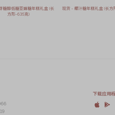
麦芽糖醇低糖亚嫲糖年糕礼盒 (长
现货 - 椰汁糖年糕礼盒 (长方形
方形-635克)
售罄
售罄
下载应用
066


19
Apple
And