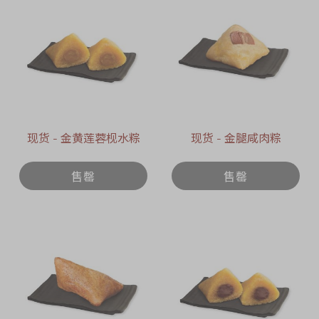
现货 - 金黄莲蓉枧水粽
现货 - 金腿咸肉粽
售罄
售罄