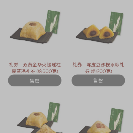
礼券 - 双黄金华火腿瑶柱
礼券 - 陈皮豆沙枧水粽礼
裹蒸粽礼券 (约600克)
券 (约200克)
售罄
售罄