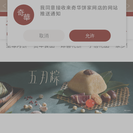
购物满$368(折扣后)即免本地运费！
我同意接收来奇华饼家网店的网站
推送通知
我的购物
取消
允许
至尊月饼
贺年食品
嫁喜礼饼
手信礼品
家乡饼
关于奇华
奇华饼食
更多
所有产品
奇华传奇
至尊月饼
奇华Fans
最新推广
贺年食品
奇华工作坊
分店网络
嫁喜礼饼
奇华茶室
商务销售
手信礼品
联络奇华
嫁喜须知
家乡饼食
加入奇华
奇华网志
时令食品
茗茶系列