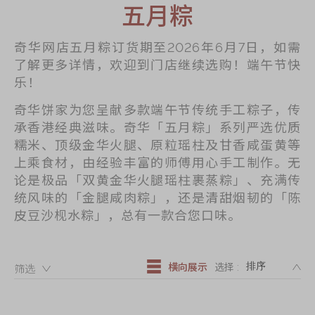
迪士尼系列
五月粽
奇华LINE
奇华网店五月粽订货期至2026年6月7日，如需
FRIENDS礼盒
了解更多详情，欢迎到门店继续选购！端午节快
所有产品
乐！
产品价目表
奇华饼家为您呈献多款端午节传统手工粽子，传
承香港经典滋味。奇华「五月粽」系列严选优质
EN
繁體
糯米、顶级金华火腿、原粒瑶柱及甘香咸蛋黄等
上乘食材，由经验丰富的师傅用心手工制作。无
论是极品「双黄金华火腿瑶柱裹蒸粽」、充满传
统风味的「金腿咸肉粽」，还是清甜烟韧的「陈
皮豆沙枧水粽」，总有一款合您口味。
DE
横向展示
选择 :
筛选：