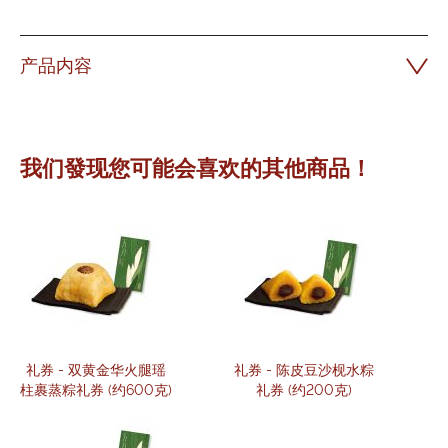
产品内容
我们發现您可能会喜欢的其他商品！
礼券 - 双黄金华火腿瑶
礼券 - 陈皮豆沙枧水粽
柱裹蒸粽礼券 (约600克)
礼券 (约200克)