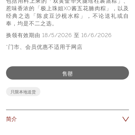
包括用料上乘的「双黄金华火腿瑶柱裹蒸粽」、
惹味香浓的「极上珠姐XO酱五花腩肉粽」，以及
经典之选「陈皮豆沙枧水粽」，不论送礼或自
奉，均是不二之选。
换领有效期由 18/5/2026 至 16/6/2026
*门市、会员优惠不适用于网店
售罄
只限本地送货
简介