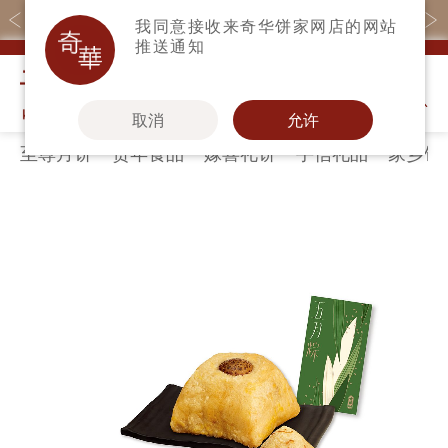
购物满$368(折扣后)即免本地运费！
我同意接收来奇华饼家网店的网站
推送通知
我的购物
取消
允许
至尊月饼
贺年食品
嫁喜礼饼
手信礼品
家乡饼
关于奇华
奇华饼食
更多
所有产品
奇华传奇
至尊月饼
奇华Fans
最新推广
贺年食品
奇华工作坊
Skip
Sk
分店网络
嫁喜礼饼
奇华茶室
to
to
the
th
商务销售
手信礼品
联络奇华
end
be
嫁喜须知
家乡饼食
加入奇华
of
of
the
th
奇华网志
时令食品
images
im
茗茶系列
gallery
ga