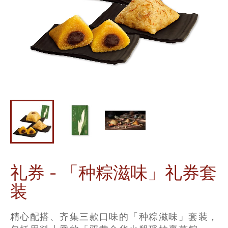
迪士尼系列
奇华LINE
FRIENDS礼盒
所有产品
产品价目表
EN
繁體
礼券 - 「种粽滋味」礼券套
装
精心配搭、齐集三款口味的「种粽滋味」套装，