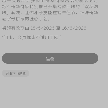
想一次过品尝多款由奇华饼家出品的驰名五月
ry
粽？奇华饼家特别推出齐集兩款口味的「双粽滋
味」套装，让你和亲友能在端午佳节，细味奇华
老字号饼家的匠心手艺。
换领有效期由 18/5/2026 至 16/6/2026
*门市、会员优惠不适用于网店
售罄
只限本地送货