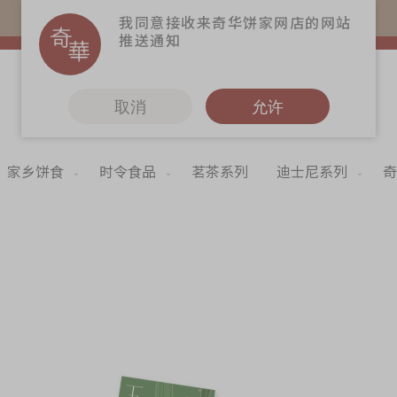
易赏钱会员凭推广码购买现货产品可赚易赏钱($5=1分)
我同意接收来奇华饼家网店的网站
推送通知
取消
允许
家乡饼食
时令食品
茗茶系列
迪士尼系列
奇
更多
奇华Fans
奇华工作坊
Skip
to
奇华茶室
the
begi
联络奇华
of
the
加入奇华
imag