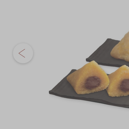
奇华网志
时令食品
gallery
茗茶系列
迪士尼系列
奇华LINE FRIEND
礼盒
所有产品
产品价目表
EN
繁體