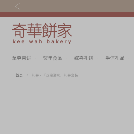
至尊月饼
贺年食品
嫁喜礼饼
手信礼品
关于奇华
奇华饼食
奇华传奇
至尊月饼
首页
礼券 - 「双粽滋味」礼券套装
最新推广
贺年食品
Skip
to
分店网络
嫁喜礼饼
the
end
商务销售
手信礼品
of
the
嫁喜须知
家乡饼食
images