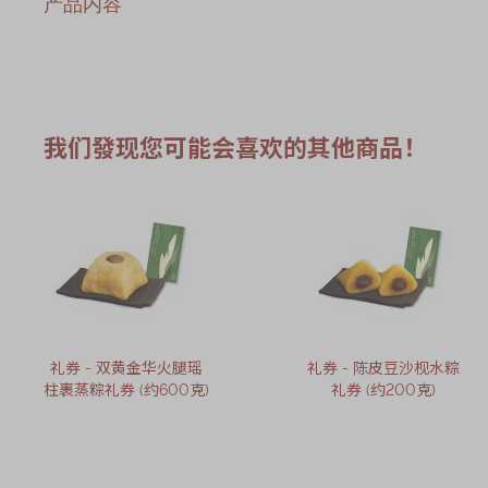
产品内容
我们發现您可能会喜欢的其他商品！
礼券 - 双黄金华火腿瑶
礼券 - 陈皮豆沙枧水粽
柱裹蒸粽礼券 (约600克)
礼券 (约200克)