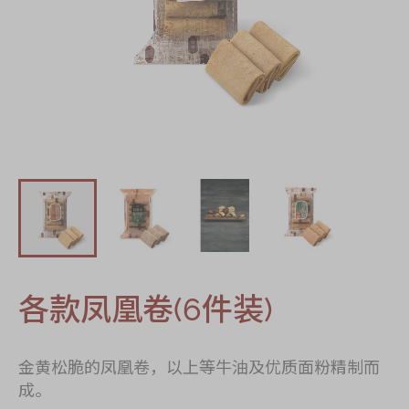
迪士尼系列
奇华LINE
FRIENDS礼盒
所有产品
产品价目表
EN
繁體
各款凤凰卷(6件装)
金黄松脆的凤凰卷，以上等牛油及优质面粉精制而
成。