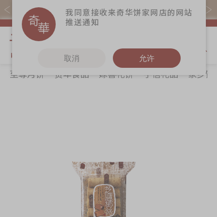
易赏钱会员凭推广码购买现货产品可赚易赏钱($5=1分)
我同意接收来奇华饼家网店的网站
推送通知
我的购物
取消
允许
至尊月饼
贺年食品
嫁喜礼饼
手信礼品
家乡饼
关于奇华
奇华饼食
更多
所有产品
奇华传奇
至尊月饼
奇华Fans
最新推广
贺年食品
奇华工作坊
Skip
Sk
分店网络
嫁喜礼饼
奇华茶室
to
to
the
th
商务销售
手信礼品
联络奇华
end
be
嫁喜须知
家乡饼食
加入奇华
of
of
the
th
奇华网志
时令食品
images
im
茗茶系列
gallery
ga