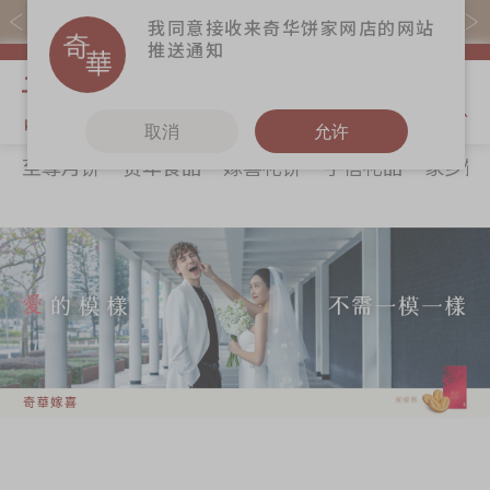
易赏钱会员凭推广码购买现货产品可赚易赏钱($5=1分)
我同意接收来奇华饼家网店的网站
推送通知
我的购物
取消
允许
至尊月饼
贺年食品
嫁喜礼饼
手信礼品
家乡饼
关于奇华
奇华饼食
更多
所有产品
奇华传奇
至尊月饼
奇华Fans
最新推广
贺年食品
奇华工作坊
分店网络
嫁喜礼饼
奇华茶室
商务销售
手信礼品
联络奇华
嫁喜须知
家乡饼食
加入奇华
奇华网志
时令食品
茗茶系列