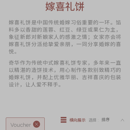
迪士尼系列
嫁喜礼饼
奇华LINE
FRIENDS礼盒
嫁喜礼饼是中国传统婚嫁习俗重要的一环。馅
料多以香甜的莲蓉、红豆、绿豆或果仁为主，
所有产品
象征新郎对新娘家人的感激之情；女家亦会将
产品价目表
嫁喜礼饼分派给挚爱亲朋，一同分享婚嫁的喜
悦。
EN
繁體
奇华作为传统中式嫁喜礼饼专家，多年来一直
以精湛的造饼技术，用心制作各款别致精巧的
婚嫁礼饼，并配上优雅华丽、吉祥喜庆的包装
设计，让人爱不释手。
DE
横向展示
选择 :
Voucher