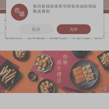
易赏钱会员凭推广码购买现货产品可赚易赏钱($5=1分)
我同意接收来奇华饼家网店的网站
推送通知
我的购物
取消
允许
至尊月饼
贺年食品
嫁喜礼饼
手信礼品
家乡饼
关于奇华
奇华饼食
更多
所有产品
奇华传奇
至尊月饼
奇华Fans
最新推广
贺年食品
奇华工作坊
分店网络
嫁喜礼饼
奇华茶室
商务销售
手信礼品
联络奇华
嫁喜须知
家乡饼食
加入奇华
奇华网志
时令食品
茗茶系列