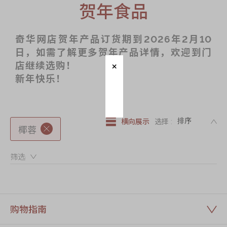
迪士尼系列
贺年食品
奇华LINE
FRIENDS礼盒
奇华网店贺年产品订货期到2026年2月10
日，如需了解更多贺年产品详情，欢迎到门
所有产品
店继续选购！
产品价目表
新年快乐！
EN
繁體
DE
横向展示
选择 :
椰蓉
筛选：
购物指南