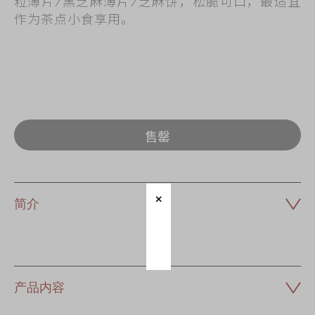
粒薄片/黑芝麻薄片/芝麻饼，松脆可口，最适宜
作为茶点小食享用。
售罄
简介
产品内容