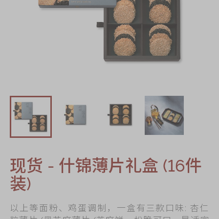
迪士尼系列
奇华LINE
FRIENDS礼盒
所有产品
产品价目表
EN
繁體
现货 - 什锦薄片礼盒 (16件
装)
以上等面粉、鸡蛋调制，一盒有三款口味: 杏仁