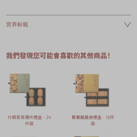
营养标籤
我們發現您可能會喜歡的其他商品！
什錦茗茶薄片禮盒 - 24
鴛鴦鳳凰卷禮盒 - 16件
片裝
裝