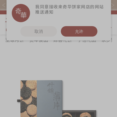
易赏钱会员凭推广码购买现货产品可赚易赏钱($5=1分)
我同意接收来奇华饼家网店的网站
推送通知
我的购物
取消
允许
至尊月饼
贺年食品
嫁喜礼饼
手信礼品
家乡饼
关于奇华
奇华饼食
更多
所有产品
奇华传奇
至尊月饼
奇华Fans
最新推广
贺年食品
奇华工作坊
Skip
Sk
分店网络
嫁喜礼饼
奇华茶室
to
to
the
th
商务销售
手信礼品
联络奇华
end
be
嫁喜须知
家乡饼食
加入奇华
of
of
the
th
奇华网志
时令食品
images
im
茗茶系列
gallery
ga