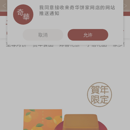
易赏钱会员凭推广码购买现货产品可赚易赏钱($5=1分)
我同意接收来奇华饼家网店的网站
推送通知
我的购物
取消
允许
至尊月饼
贺年食品
嫁喜礼饼
手信礼品
家乡饼
关于奇华
奇华饼食
更多
所有产品
奇华传奇
至尊月饼
奇华Fans
最新推广
贺年食品
奇华工作坊
Skip
Sk
分店网络
嫁喜礼饼
奇华茶室
to
to
the
th
商务销售
手信礼品
联络奇华
end
be
嫁喜须知
家乡饼食
加入奇华
of
of
the
th
奇华网志
时令食品
images
im
茗茶系列
gallery
ga