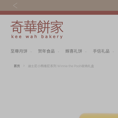
至尊月饼
贺年食品
嫁喜礼饼
手信礼品
关于奇华
奇华饼食
奇华传奇
至尊月饼
首页
迪士尼小熊维尼系列 Winnie the Pooh收纳礼盒
最新推广
贺年食品
Skip
to
分店网络
嫁喜礼饼
the
end
商务销售
手信礼品
of
the
嫁喜须知
家乡饼食
images