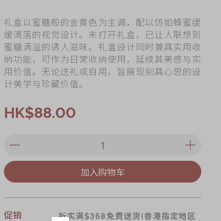
ry
礼盒以蜜糖般的金黄色为主调，配以仿如蜂蜜缓
缓滴落的视觉设计。未打开礼盒，已让人联想到
蜜糖满溢的诱人滋味。礼盒设计同时兼具实用收
纳功能，可作为日常收纳使用，延续其美感与实
用价值。无论送礼或自用，皆展现别具心思的设
计美学与珍藏价值。
HK$88.00
加入购物车
促销
折实满$368免费送货(香港指定地区