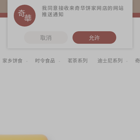
易赏钱会员凭推广码购买现货产品可赚易赏钱($5=1分)
我同意接收来奇华饼家网店的网站
推送通知
取消
允许
家乡饼食
时令食品
茗茶系列
迪士尼系列
奇
更多
奇华Fans
奇华工作坊
Skip
to
奇华茶室
the
begi
联络奇华
of
the
加入奇华
imag