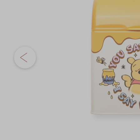
奇华网志
时令食品
gallery
茗茶系列
迪士尼系列
奇华LINE FRIEND
礼盒
所有产品
产品价目表
EN
繁體