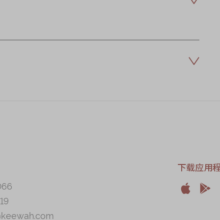
下载应用
066


19
Apple
And
@keewah.com