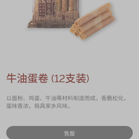
迪士尼系列
奇华LINE
FRIENDS礼盒
所有产品
产品价目表
EN
繁體
牛油蛋卷 (12支装)
以面粉、鸡蛋、牛油等材料制造而成，香脆松化，
蛋味香浓，极具家乡风味。
售罄