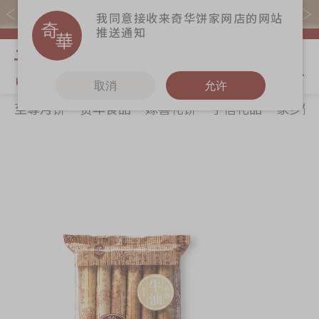
易赏钱会员凭推广码购买现货产品可赚易赏钱($5=1分)
我同意接收来奇华饼家网店的网站
推送通知
我的购物
取消
允许
至尊月饼
贺年食品
嫁喜礼饼
手信礼品
家乡饼
关于奇华
奇华饼食
更多
所有产品
奇华传奇
至尊月饼
奇华Fans
最新推广
贺年食品
奇华工作坊
Skip
Sk
分店网络
嫁喜礼饼
奇华茶室
to
to
the
th
商务销售
手信礼品
联络奇华
end
be
嫁喜须知
家乡饼食
加入奇华
of
of
the
th
奇华网志
时令食品
images
im
茗茶系列
gallery
ga