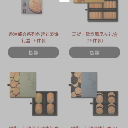
香港都会系列冬蓉老婆饼
现货 - 鸳鸯凤凰卷礼盒
礼盒– 5件装
(16件装)
售罄
售罄