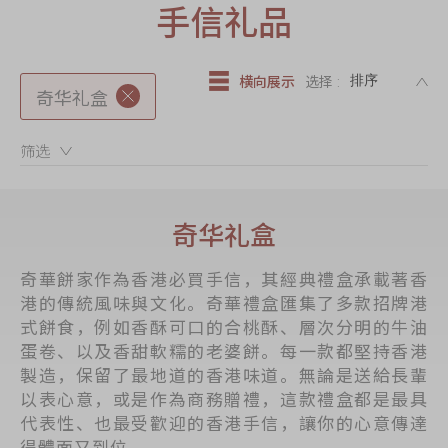
迪士尼系列
手信礼品
奇华LINE
FRIENDS礼盒
DE
横向展示
选择 :
奇华礼盒
所有产品
产品价目表
筛选：
EN
繁體
奇华礼盒
奇華餅家作為香港必買手信，其經典禮盒承載著香
港的傳統風味與文化。奇華禮盒匯集了多款招牌港
式餅食，例如香酥可口的合桃酥、層次分明的牛油
蛋卷、以及香甜軟糯的老婆餅。每一款都堅持香港
製造，保留了最地道的香港味道。無論是送給長輩
以表心意，或是作為商務贈禮，這款禮盒都是最具
代表性、也最受歡迎的香港手信，讓你的心意傳達
得體面又到位。