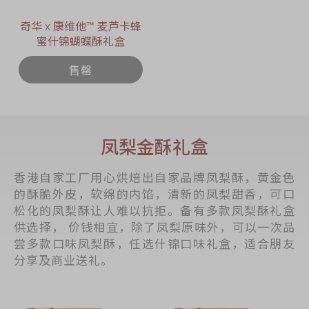
奇华 x 康维他™ 麦芦卡蜂
蜜什锦蝴蝶酥礼盒
售罄
凤梨金酥礼盒
香港自家工厂用心烘焙出自家品牌凤梨酥，黄金色
的酥脆外皮，软绵的内馅，清新的凤梨甜香，可口
松化的凤梨酥让人难以抗拒。备有多款凤梨酥礼盒
供选择， 价钱相宜，除了凤梨原味外，可以一次品
尝多款口味凤梨酥，任选什锦口味礼盒，适合朋友
分享及商业送礼。