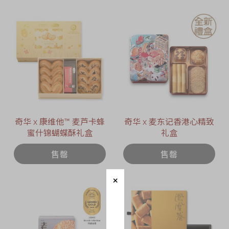
奇华 x 康维他™ 麦芦卡蜂
奇华 x 麦东记香港心精致
蜜什锦蝴蝶酥礼盒
礼盒
售罄
售罄