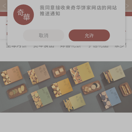
购物满$368(折扣后)即免本地运费！
我同意接收来奇华饼家网店的网站
推送通知
我的购物
取消
允许
至尊月饼
贺年食品
嫁喜礼饼
手信礼品
家乡饼
关于奇华
奇华饼食
更多
所有产品
奇华传奇
至尊月饼
奇华Fans
最新推广
贺年食品
奇华工作坊
分店网络
嫁喜礼饼
奇华茶室
商务销售
手信礼品
联络奇华
嫁喜须知
家乡饼食
加入奇华
奇华网志
时令食品
茗茶系列