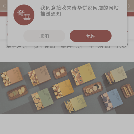
易赏钱会员凭推广码购买现货产品可赚易赏钱($5=1分)
我同意接收来奇华饼家网店的网站
推送通知
我的购物
取消
允许
至尊月饼
贺年食品
嫁喜礼饼
手信礼品
家乡饼
关于奇华
奇华饼食
更多
所有产品
奇华传奇
至尊月饼
奇华Fans
最新推广
贺年食品
奇华工作坊
分店网络
嫁喜礼饼
奇华茶室
商务销售
手信礼品
联络奇华
嫁喜须知
家乡饼食
加入奇华
奇华网志
时令食品
茗茶系列