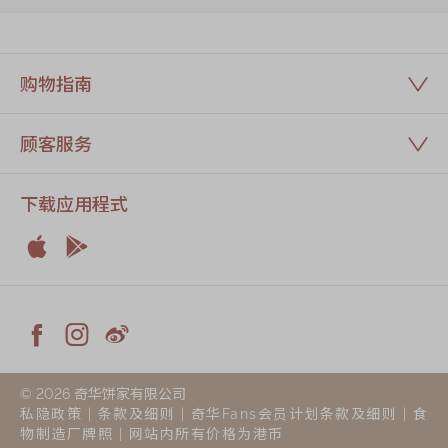
购物指南
顾客服务
下载应用程式


Apple
Android



Facebook
Instagram
Weiblog
© 2026 奇华饼家有限公司
私隐政策
|
条款及细则
|
奇华Fans会员计划条款及细则
|
食
物制造厂牌照
| 网站内所有价格为港币