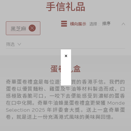
迪士尼系列
手信礼品
奇华LINE
FRIENDS礼盒
DE
横向展示
选择 :
黑芝麻
所有产品
产品价目表
筛选：
EN
繁體
蛋卷礼盒
奇華蛋卷禮盒是每位遊客必買的香港手信。我們的
蛋卷以優質麵粉、雞蛋及牛油等材料製造而成，口
感極致香脆可口，一咬下去便能感受到濃郁的蛋香
在口中化開。奇華牛油蜂巢蛋卷禮盒更榮獲 Monde
Selection 2025 年評委會大獎。送上一盒奇華蛋
卷，就是送上一份充滿港式風味的美味與回憶。