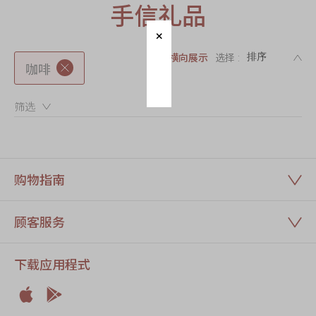
迪士尼系列
手信礼品
奇华LINE
FRIENDS礼盒
DE
横向展示
选择 :
咖啡
所有产品
产品价目表
筛选：
EN
繁體
购物指南
顾客服务
下载应用程式

