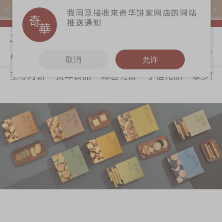
易赏钱会员凭推广码购买现货产品可赚易赏钱($5=1分)
我同意接收来奇华饼家网店的网站
推送通知
我的购物
取消
允许
至尊月饼
贺年食品
嫁喜礼饼
手信礼品
家乡饼
关于奇华
奇华饼食
更多
所有产品
奇华传奇
至尊月饼
奇华Fans
最新推广
贺年食品
奇华工作坊
分店网络
嫁喜礼饼
奇华茶室
商务销售
手信礼品
联络奇华
嫁喜须知
家乡饼食
加入奇华
奇华网志
时令食品
茗茶系列