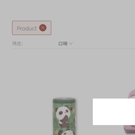
奇华网志
时令食品
茗茶系列
Product
迪士尼系列
筛选：
口味
奇华LINE FRIEND
什锦
礼盒
所有产品
产品价目表
EN
繁體