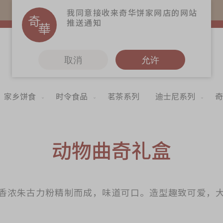
易赏钱会员凭推广码购买现货产品可赚易赏钱($5=1分)
我同意接收来奇华饼家网店的网站
推送通知
取消
允许
家乡饼食
时令食品
茗茶系列
迪士尼系列
奇
更多
奇华Fans
奇华工作坊
动物曲奇礼盒
奇华茶室
联络奇华
香浓朱古力粉精制而成，味道可口。造型趣致可爱，
加入奇华