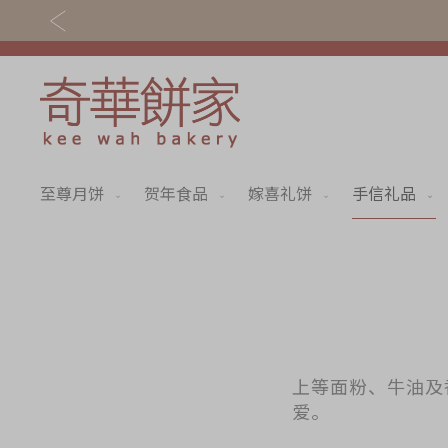
至尊月饼
贺年食品
嫁喜礼饼
手信礼品
关于奇华
奇华饼食
奇华传奇
至尊月饼
最新推广
贺年食品
分店网络
嫁喜礼饼
商务销售
手信礼品
上等面粉、牛油及
爱。
嫁喜须知
家乡饼食