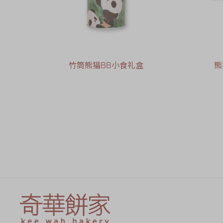
竹筒熊猫BB小食礼盒
熊
售罄