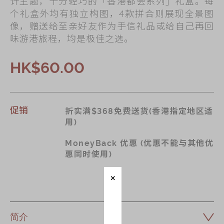
计主题，十分轻巧的「香港都会系列」礼盒。每
个礼盒外均有独立构图，4款拼合则展现全景图
像，赠送给至亲好友作为手信礼品或给自己再回
味游港旅程，均是极佳之选。
HK$60.00
促销
折实满$368免费送货(香港指定地区适
用)
MoneyBack 优惠 (优惠不能与其他优
惠同时使用)
简介