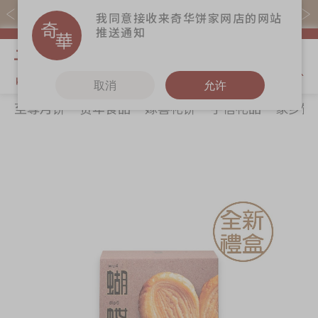
易赏钱会员凭推广码购买现货产品可赚易赏钱($5=1分)
我同意接收来奇华饼家网店的网站
推送通知
我的购物
取消
允许
至尊月饼
贺年食品
嫁喜礼饼
手信礼品
家乡饼
关于奇华
奇华饼食
更多
所有产品
奇华传奇
至尊月饼
奇华Fans
最新推广
贺年食品
奇华工作坊
Skip
Sk
分店网络
嫁喜礼饼
奇华茶室
to
to
the
th
商务销售
手信礼品
联络奇华
end
be
嫁喜须知
家乡饼食
加入奇华
of
of
the
th
奇华网志
时令食品
images
im
茗茶系列
gallery
ga