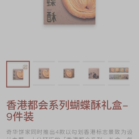
迪士尼系列
奇华LINE
FRIENDS礼盒
所有产品
产品价目表
EN
繁體
香港都会系列蝴蝶酥礼盒–
9件装
奇华饼家同时推出4款以勾划香港标志景致为设