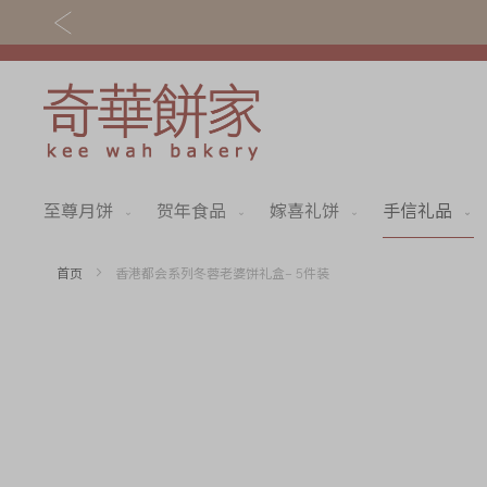
至尊月饼
贺年食品
嫁喜礼饼
手信礼品
关于奇华
奇华饼食
奇华传奇
至尊月饼
首页
香港都会系列冬蓉老婆饼礼盒– 5件装
最新推广
贺年食品
Skip
to
分店网络
嫁喜礼饼
the
end
商务销售
手信礼品
of
the
嫁喜须知
家乡饼食
images