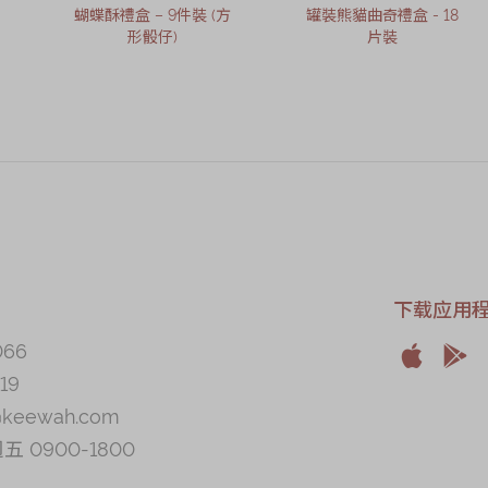
蝴蝶酥禮盒 – 9件裝 (方
罐裝熊貓曲奇禮盒 - 18
形骰仔)
片裝
下载应用
066


19
Apple
And
@keewah.com
 0900-1800