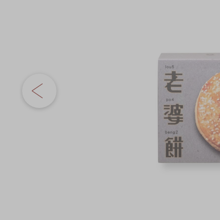
奇华网志
时令食品
gallery
茗茶系列
迪士尼系列
奇华LINE FRIEND
礼盒
所有产品
产品价目表
EN
繁體