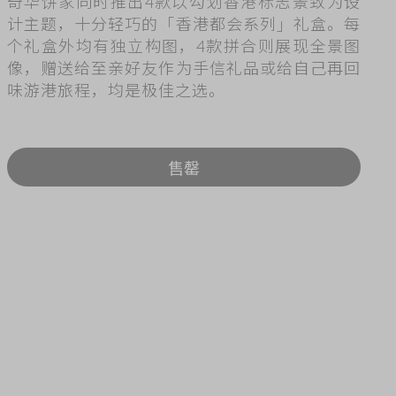
奇华饼家同时推出4款以勾划香港标志景致为设
ry
计主题，十分轻巧的「香港都会系列」礼盒。每
个礼盒外均有独立构图，4款拼合则展现全景图
像，赠送给至亲好友作为手信礼品或给自己再回
味游港旅程，均是极佳之选。
售罄