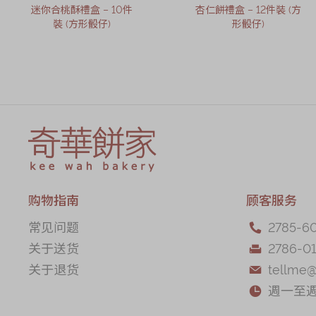
迷你合桃酥禮盒 – 10件
杏仁餅禮盒 – 12件裝 (方
裝 (方形骰仔)
形骰仔)
购物指南
顾客服务
常见问题
2785-6

关于送货
2786-01

关于退货
tellme

週一至週五
