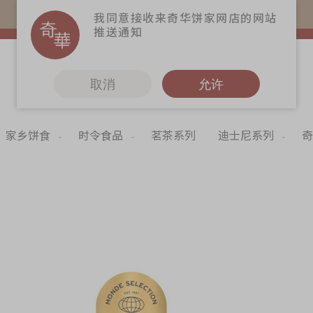
易赏钱会员凭推广码购买现货产品可赚易赏钱($5=1分)
我同意接收来奇华饼家网店的网站
推送通知
取消
允许
家乡饼食
时令食品
茗茶系列
迪士尼系列
奇
更多
奇华Fans
奇华工作坊
Skip
to
奇华茶室
the
begi
联络奇华
of
the
加入奇华
imag