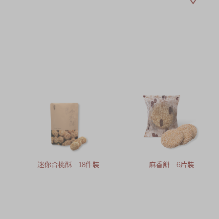
迷你合桃酥 - 18件裝
麻香餅 - 6片裝