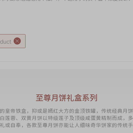
oduct
S
至尊月饼礼盒系列
的皇帝铁盒，抑或是嫣红大方的金顶铁罐，传统经典月
白莲蓉、双黄月饼以特级莲子及顶级咸蛋黄精制而成，
礼或自奉，各款至尊月饼亦能让人细味奇华饼家的传统