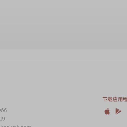
加入购物车
下载应用
066


19
Apple
And
@keewah.com