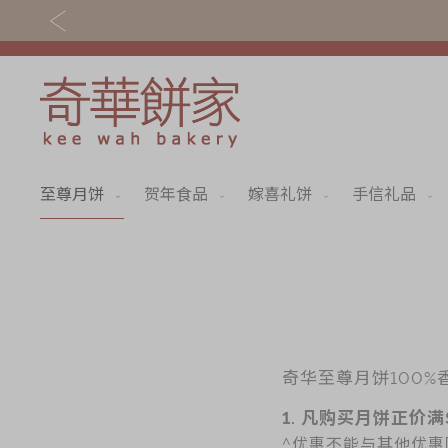
至尊月饼
贺年食品
嫁喜礼饼
手信礼品
关于奇华
奇华饼食
奇华传奇
至尊月饼
最新推广
贺年食品
分店网络
嫁喜礼饼
商务销售
手信礼品
奇华至尊月饼100
1. 凡购买月饼正价满
嫁喜须知
家乡饼食
^优惠不能与其他优惠