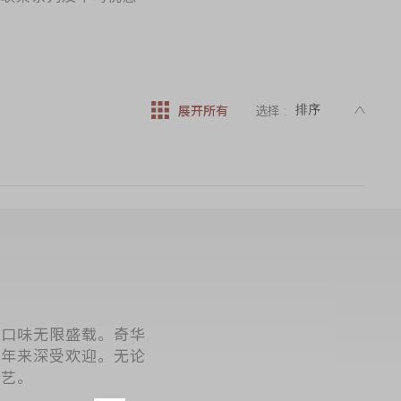
DESC
展开所有
选择 :
饼口味无限盛载。奇华
多年来深受欢迎。无论
手艺。