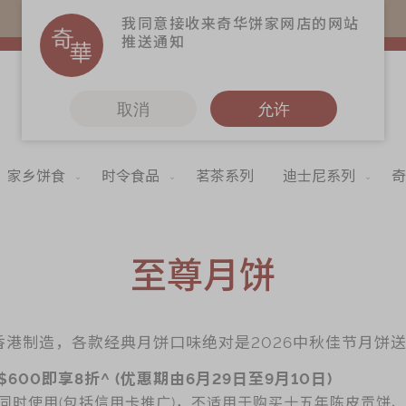
购物满$368(折扣后)即免本地运费！
我同意接收来奇华饼家网店的网站
推送通知
取消
允许
家乡饼食
时令食品
茗茶系列
迪士尼系列
奇
更多
奇华Fans
奇华工作坊
至尊月饼
奇华茶室
联络奇华
%香港制造，各款经典月饼口味绝对是2026中秋佳节月饼
$600即享8折^ (优惠期由6月29日至9月10日)
加入奇华
同时使用(包括信用卡推广)，不适用于购买十五年陈皮贡饼