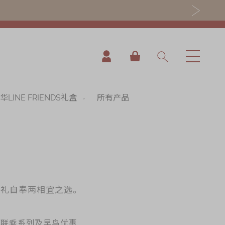
我的购物车
华LINE FRIENDS礼盒
所有产品
送礼自奉两相宜之选。
、联乘系列及早鸟优惠