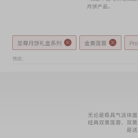
奇华网志
时令食品
月饼产品。
茗茶系列
迪士尼系列
至尊月饼礼盒系列
金黄莲蓉
Pr
奇华LINE FRIEND
礼盒
筛选：
所有产品
产品价目表
EN
繁體
无论是极具气派体面
经典双黄莲蓉、双黄
是送