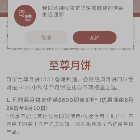
易赏钱会员凭推广码购买现货产品可赚易赏钱($5=1分)
我同意接收来奇华饼家网店的网站
推送通知
我的购物
取消
允许
至尊月饼
贺年食品
嫁喜礼饼
手信礼品
家乡饼
关于奇华
奇华饼食
更多
所有产品
至尊月饼
奇华传奇
至尊月饼
奇华Fans
最新推广
贺年食品
奇华工作坊
奇华至尊月饼100%香港制造，各款经典月饼口味绝
分店网络
嫁喜礼饼
奇华茶室
对是2026中秋佳节月饼送礼自奉两相宜之选。
商务销售
手信礼品
联络奇华
1. 凡购买月饼正价满$600即享8折^ (优惠期由6月
嫁喜须知
家乡饼食
加入奇华
29日至9月10日)
^优惠不能与其他优惠同时使用(包括信用卡推广)，不
奇华网志
时令食品
适用于购买十五年陈皮贡饼、联乘系列及早鸟优惠月饼
茗茶系列
产品。