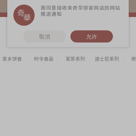
购物满$368(折扣后)即免本地运费！
我同意接收来奇华饼家网店的网站
推送通知
取消
允许
家乡饼食
时令食品
茗茶系列
迪士尼系列
奇
更多
奇华Fans
奇华工作坊
Skip
to
奇华茶室
the
begi
联络奇华
of
the
加入奇华
imag