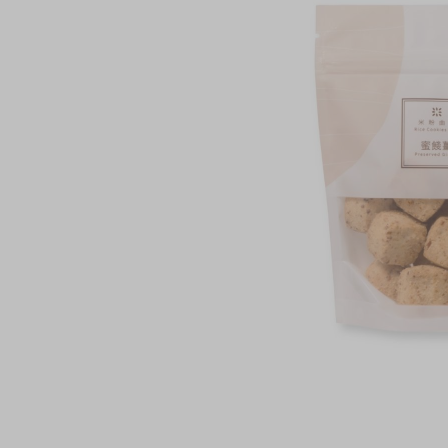
奇华网志
时令食品
gallery
茗茶系列
迪士尼系列
奇华LINE FRIEND
礼盒
所有产品
产品价目表
EN
繁體