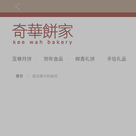
至尊月饼
贺年食品
嫁喜礼饼
手信礼品
关于奇华
奇华饼食
奇华传奇
至尊月饼
首页
蜜饯姜米粉曲奇
最新推广
贺年食品
Skip
to
分店网络
嫁喜礼饼
the
end
商务销售
手信礼品
of
the
嫁喜须知
家乡饼食
images