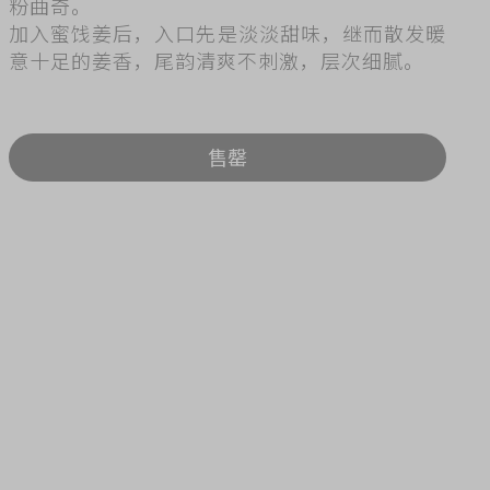
粉曲奇。
ry
加入蜜饯姜后，入口先是淡淡甜味，继而散发暖
意十足的姜香，尾韵清爽不刺激，层次细腻。
售罄