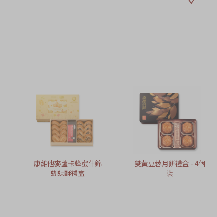
康維他麥蘆卡蜂蜜什錦
雙黃豆蓉月餅禮盒 - 4個
蝴蝶酥禮盒
裝