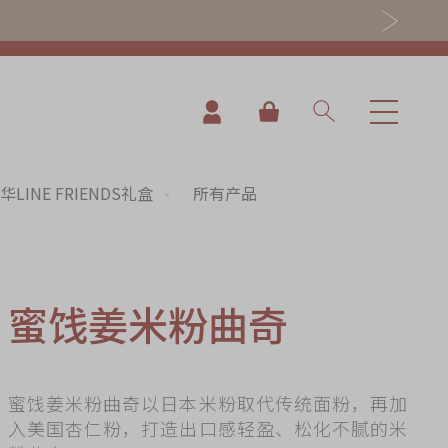
我的购物车
华LINE FRIENDS礼盒
所有产品
蜜饯姜米粉曲奇
nning
蜜饯姜米粉曲奇以日本米粉取代传统面粉，再加
入美国杏仁粉，打造出口感轻盈、松化不腻的米
es