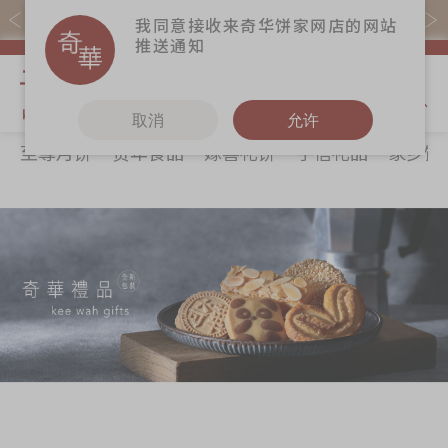
易赏钱会员凭推广码购买现货产品可赚易赏钱($5=1分)
我同意接收来奇华饼家网店的网站
推送通知
我的购物
取消
允许
至尊月饼
贺年食品
嫁喜礼饼
手信礼品
家乡饼
关于奇华
奇华饼食
更多
所有产品
奇华传奇
至尊月饼
奇华Fans
最新推广
贺年食品
奇华工作坊
分店网络
嫁喜礼饼
奇华茶室
商务销售
手信礼品
联络奇华
嫁喜须知
家乡饼食
加入奇华
奇华网志
时令食品
茗茶系列