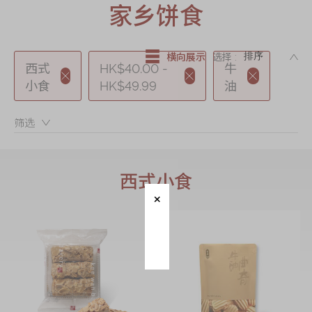
迪士尼系列
家乡饼食
奇华LINE
FRIENDS礼盒
DE
横向展示
选择 :
西式
HK$40.00 -
牛
所有产品
小食
HK$49.99
油
产品价目表
筛选：
EN
繁體
西式小食