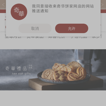
易赏钱会员凭推广码购买现货产品可赚易赏钱($5=1分)
我同意接收来奇华饼家网店的网站
推送通知
我的购物
取消
允许
至尊月饼
贺年食品
嫁喜礼饼
手信礼品
家乡饼
关于奇华
奇华饼食
更多
所有产品
奇华传奇
至尊月饼
奇华Fans
最新推广
贺年食品
奇华工作坊
分店网络
嫁喜礼饼
奇华茶室
商务销售
手信礼品
联络奇华
嫁喜须知
家乡饼食
加入奇华
奇华网志
时令食品
茗茶系列