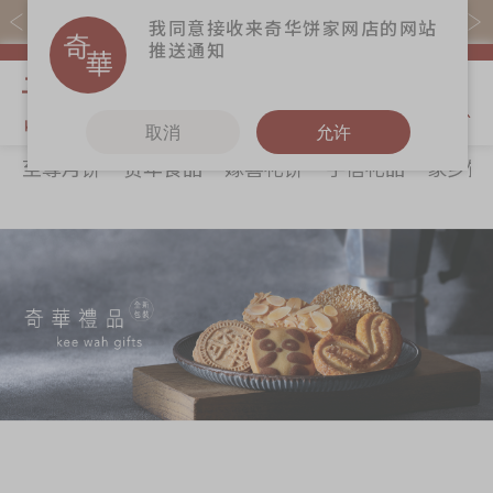
易赏钱会员凭推广码购买现货产品可赚易赏钱($5=1分)
我同意接收来奇华饼家网店的网站
推送通知
我的购物
取消
允许
至尊月饼
贺年食品
嫁喜礼饼
手信礼品
家乡饼
关于奇华
奇华饼食
更多
所有产品
奇华传奇
至尊月饼
奇华Fans
最新推广
贺年食品
奇华工作坊
分店网络
嫁喜礼饼
奇华茶室
商务销售
手信礼品
联络奇华
嫁喜须知
家乡饼食
加入奇华
奇华网志
时令食品
茗茶系列