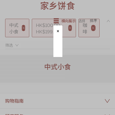
迪士尼系列
家乡饼食
奇华LINE
FRIENDS礼盒
DE
横向展示
选择 :
中式
HK$100.00 -
咖
所有产品
小食
HK$199.99
啡
产品价目表
筛选：
EN
繁體
中式小食
购物指南