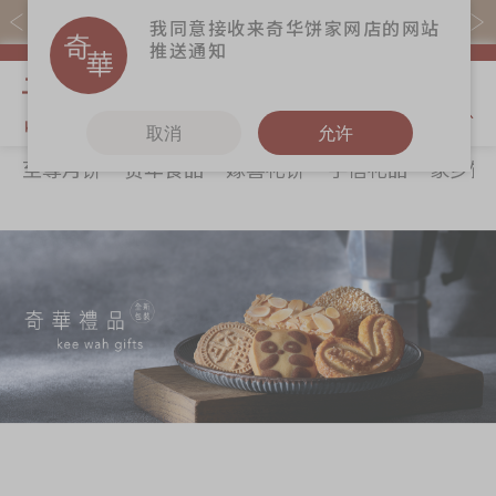
易赏钱会员凭推广码购买现货产品可赚易赏钱($5=1分)
我同意接收来奇华饼家网店的网站
推送通知
我的购物
取消
允许
至尊月饼
贺年食品
嫁喜礼饼
手信礼品
家乡饼
关于奇华
奇华饼食
更多
所有产品
奇华传奇
至尊月饼
奇华Fans
最新推广
贺年食品
奇华工作坊
分店网络
嫁喜礼饼
奇华茶室
商务销售
手信礼品
联络奇华
嫁喜须知
家乡饼食
加入奇华
奇华网志
时令食品
茗茶系列