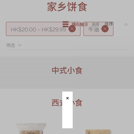
迪士尼系列
家乡饼食
奇华LINE
FRIENDS礼盒
DE
横向展示
选择 :
HK$20.00 - HK$29.99
牛油
所有产品
产品价目表
筛选：
EN
繁體
中式小食
西式小食