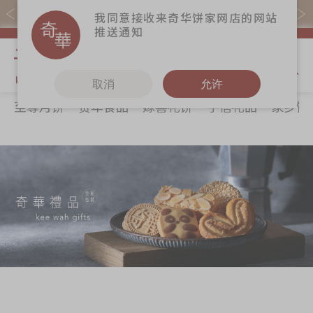
易赏钱会员凭推广码购买现货产品可赚易赏钱($5=1分)
我同意接收来奇华饼家网店的网站
推送通知
我的购物
取消
允许
至尊月饼
贺年食品
嫁喜礼饼
手信礼品
家乡饼
关于奇华
奇华饼食
更多
所有产品
奇华传奇
至尊月饼
奇华Fans
最新推广
贺年食品
奇华工作坊
分店网络
嫁喜礼饼
奇华茶室
商务销售
手信礼品
联络奇华
嫁喜须知
家乡饼食
加入奇华
奇华网志
时令食品
茗茶系列