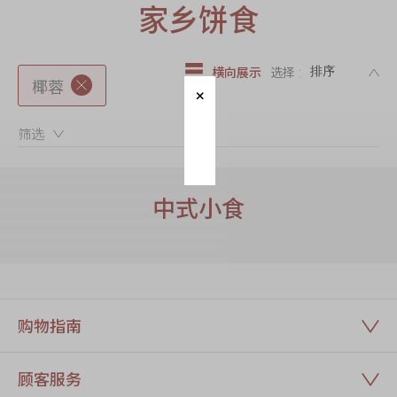
迪士尼系列
家乡饼食
奇华LINE
FRIENDS礼盒
DE
横向展示
选择 :
椰蓉
所有产品
产品价目表
筛选：
EN
繁體
中式小食
购物指南
顾客服务