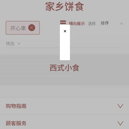
迪士尼系列
家乡饼食
奇华LINE
FRIENDS礼盒
DE
横向展示
选择 :
开心果
所有产品
产品价目表
筛选：
EN
繁體
西式小食
购物指南
顾客服务