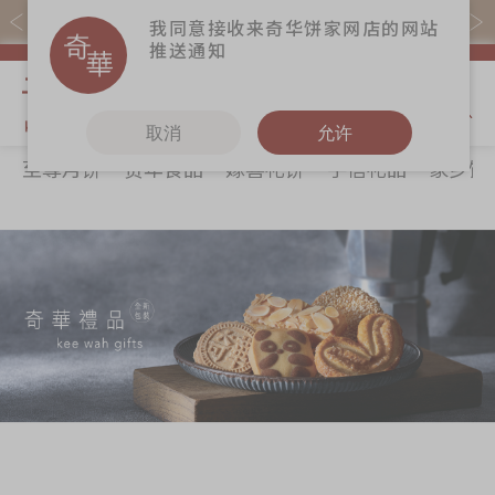
易赏钱会员凭推广码购买现货产品可赚易赏钱($5=1分)
我同意接收来奇华饼家网店的网站
推送通知
我的购物
取消
允许
至尊月饼
贺年食品
嫁喜礼饼
手信礼品
家乡饼
关于奇华
奇华饼食
更多
所有产品
奇华传奇
至尊月饼
奇华Fans
最新推广
贺年食品
奇华工作坊
分店网络
嫁喜礼饼
奇华茶室
商务销售
手信礼品
联络奇华
嫁喜须知
家乡饼食
加入奇华
奇华网志
时令食品
茗茶系列