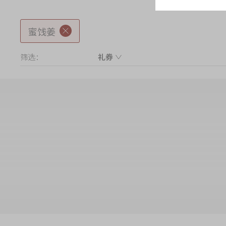
蜜饯姜
筛选：
礼券
Product