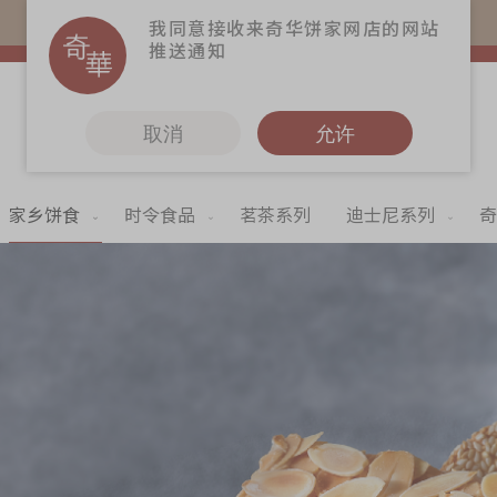
易赏钱会员凭推广码购买现货产品可赚易赏钱($5=1分)
我同意接收来奇华饼家网店的网站
推送通知
取消
允许
家乡饼食
时令食品
茗茶系列
迪士尼系列
奇
更多
奇华Fans
奇华工作坊
奇华茶室
联络奇华
加入奇华