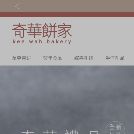
至尊月饼
贺年食品
嫁喜礼饼
手信礼品
关于奇华
奇华饼食
奇华传奇
至尊月饼
最新推广
贺年食品
分店网络
嫁喜礼饼
商务销售
手信礼品
嫁喜须知
家乡饼食