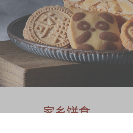
S
家乡饼食