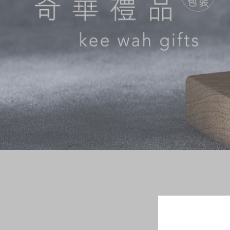
奇华网志
时令食品
茗茶系列
迪士尼系列
奇华LINE FRIEND
礼盒
所有产品
产品价目表
EN
繁體