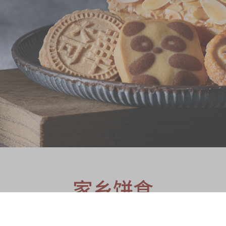
S
家乡饼食