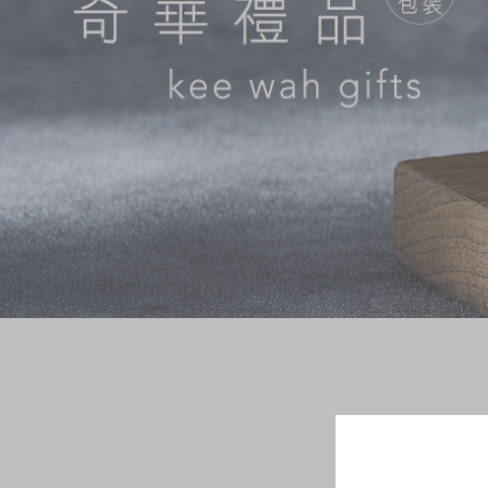
奇华网志
时令食品
茗茶系列
迪士尼系列
奇华LINE FRIEND
礼盒
所有产品
产品价目表
EN
繁體