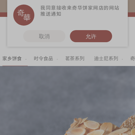
易赏钱会员凭推广码购买现货产品可赚易赏钱($5=1分)
我同意接收来奇华饼家网店的网站
推送通知
取消
允许
家乡饼食
时令食品
茗茶系列
迪士尼系列
奇
更多
奇华Fans
奇华工作坊
奇华茶室
联络奇华
加入奇华