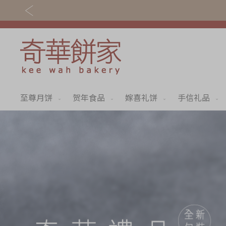
至尊月饼
贺年食品
嫁喜礼饼
手信礼品
关于奇华
奇华饼食
奇华传奇
至尊月饼
最新推广
贺年食品
分店网络
嫁喜礼饼
商务销售
手信礼品
嫁喜须知
家乡饼食