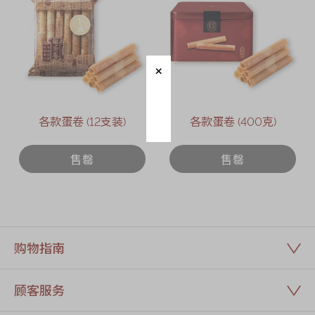
迪士尼系列
奇华LINE
FRIENDS礼盒
所有产品
产品价目表
各款蛋卷 (12支装)
各款蛋卷 (400克)
EN
繁體
售罄
售罄
购物指南
顾客服务