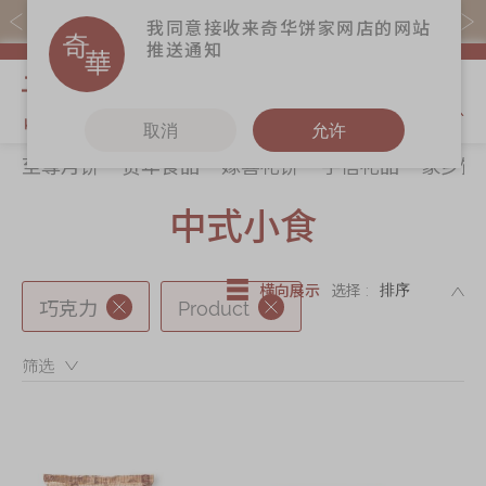
易赏钱会员凭推广码购买现货产品可赚易赏钱($5=1分)
我同意接收来奇华饼家网店的网站
推送通知
我的购物
取消
允许
至尊月饼
贺年食品
嫁喜礼饼
手信礼品
家乡饼
关于奇华
奇华饼食
更多
所有产品
中式小食
奇华传奇
至尊月饼
奇华Fans
最新推广
贺年食品
奇华工作坊
DE
横向展示
选择 :
分店网络
嫁喜礼饼
奇华茶室
巧克力
Product
商务销售
手信礼品
联络奇华
筛选：
嫁喜须知
家乡饼食
加入奇华
奇华网志
时令食品
茗茶系列