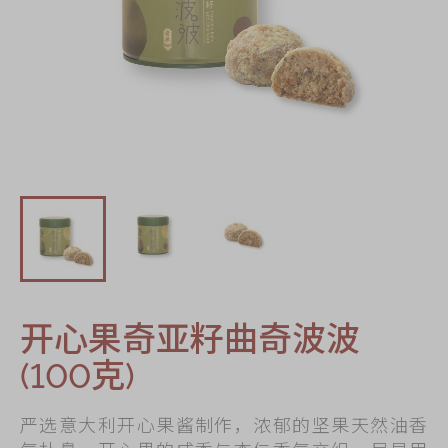
迪士尼系列
奇华LINE
FRIENDS礼盒
所有产品
产品价目表
EN
繁體
开心果奇亚籽曲奇波波
(100克)
严选意大利开心果酱制作，浓郁的坚果天然油香