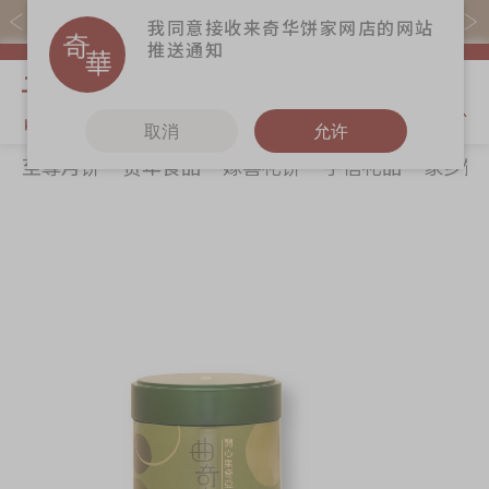
购物满$368(折扣后)即免本地运费！
我同意接收来奇华饼家网店的网站
推送通知
我的购物
取消
允许
至尊月饼
贺年食品
嫁喜礼饼
手信礼品
家乡饼
关于奇华
奇华饼食
更多
所有产品
奇华传奇
至尊月饼
奇华Fans
最新推广
贺年食品
奇华工作坊
Skip
Sk
分店网络
嫁喜礼饼
奇华茶室
to
to
the
th
商务销售
手信礼品
联络奇华
end
be
嫁喜须知
家乡饼食
加入奇华
of
of
the
th
奇华网志
时令食品
images
im
茗茶系列
gallery
ga