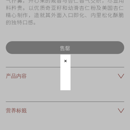
气扑鼻，开心果的咸香与杏仁香气交织，尽显用
料矜贵。以优质奇亚籽和幼滑杏仁粉及美国杏仁
精心制作，造就其外面入口即化、内里松化酥脆
的独特口感。
售罄
产品内容
营养标籤