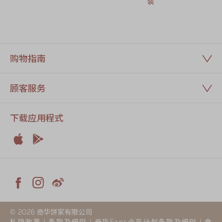
裝
购物指南
顾客服务
下载应用程式


Apple
Android



Facebook
Instagram
Weiblog
© 2026 奇华饼家有限公司
私隐政策
|
条款及细则
|
奇华Fans会员计划条款及细则
|
食