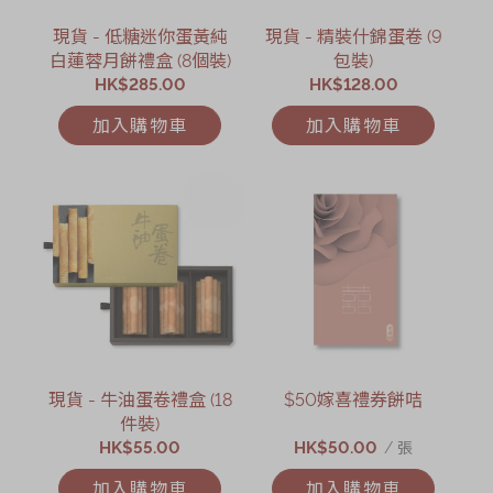
節日時令食品
現貨 - 低糖迷你蛋黃純
現貨 - 精裝什錦蛋卷 (9
茗茶系列
白蓮蓉月餅禮盒 (8個裝)
包裝)
HK$285.00
HK$128.00
奇華迪士尼禮盒
加入購物車
加入購物車
奇華LINE
FRIENDS禮盒
所有產品
產品價目表
EN
简体
現貨 - 牛油蛋卷禮盒 (18
$50嫁喜禮券餅咭
件裝)
HK$55.00
HK$50.00
/ 張
加入購物車
加入購物車