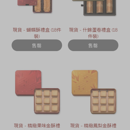
現貨 - 蝴蝶酥禮盒 (18件
現貨 - 什錦蛋卷禮盒 (18
裝)
件裝)
售罄
售罄
現貨 - 精緻果味金酥禮
現貨 - 精緻鳳梨金酥禮