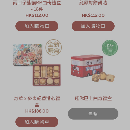
兩口子熊貓BB曲奇禮盒
龍鳳對餅餅咭
- 18件
HK$112.00
HK$112.00
加入購物車
加入購物車
奇華 x 麥東記香港心禮
迷你巴士曲奇禮盒
盒
HK$188.00
售罄
加入購物車