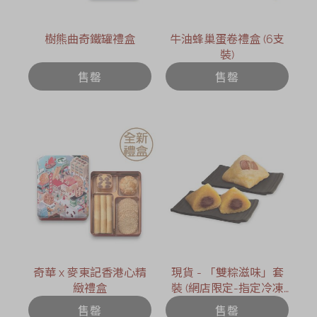
樹熊曲奇鐵罐禮盒
牛油蜂巢蛋卷禮盒 (6支
裝)
售罄
售罄
奇華 x 麥東記香港心精
現貨 - 「雙粽滋味」套
緻禮盒
裝 (網店限定-指定冷凍
送貨日期 : 2026年6月12
售罄
售罄