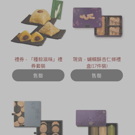
禮券 - 「種粽滋味」禮
現貨 - 蝴蝶酥杏仁條禮
券套裝
盒(17件裝)
售罄
售罄