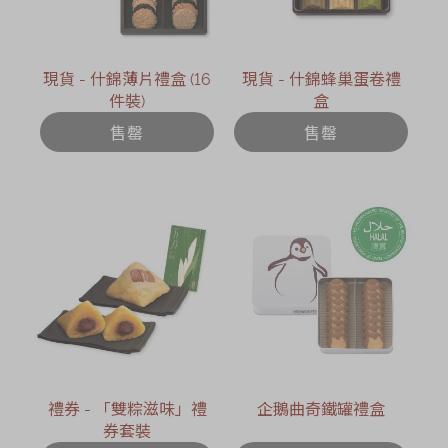
現貨 - 什錦薄片禮盒 (16
現貨 - 什錦蜂巢蛋卷禮
件裝)
盒
售罄
售罄
禮券 - 「雙粽滋味」禮
企鵝曲奇鐵罐禮盒
券套裝