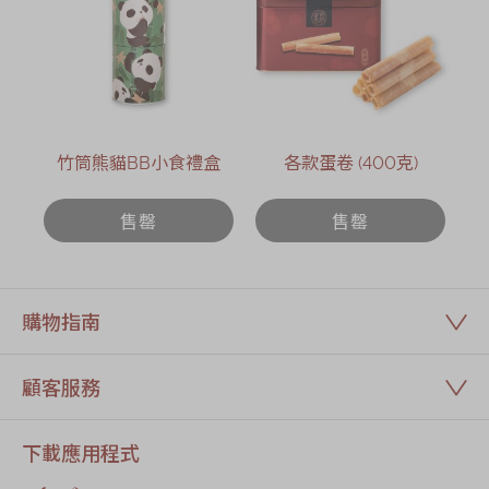
竹筒熊貓BB小食禮盒
各款蛋卷 (400克)
售罄
售罄
購物指南
顧客服務
下載應用程式