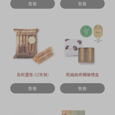
售罄
售罄
各款蛋卷 (12支裝)
熊貓曲奇鐵罐禮盒
售罄
售罄