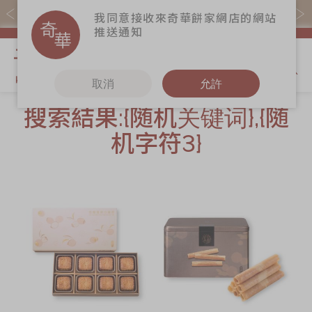
易賞錢會員憑推廣碼購買現貨產品可賺易賞錢($5=1分)
我同意接收來奇華餅家網店的網站
推送通知
我的購物
取消
允許
搜索結果:{随机关键词},{随
關於奇華
奇華餅食
更多
机字符3}
奇華傳奇
香港至尊月餅
奇華Fans
2026
最新推廣
奇華工作坊
賀年食品
分店網絡
奇華茶室
嫁女餅 | 嫁喜禮
商務銷售
聯絡奇華
餅
嫁喜須知
加入奇華
手信禮品
奇華網誌
家鄉餅食｜香港
製造