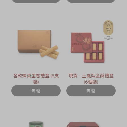
日)
各款蜂巢蛋卷禮盒 (6支
現貨 - 土鳳梨金酥禮盒
裝)
(6個裝)
售罄
售罄