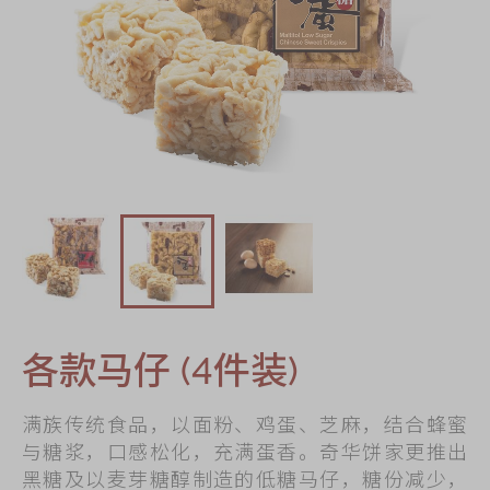
迪士尼系列
奇华LINE
FRIENDS礼盒
所有产品
产品价目表
EN
繁體
各款马仔 (4件装)
满族传统食品，以面粉、鸡蛋、芝麻，结合蜂蜜
与糖浆，口感松化，充满蛋香。奇华饼家更推出
黑糖及以麦芽糖醇制造的低糖马仔，糖份减少，