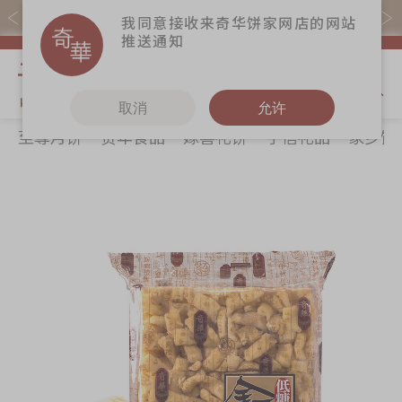
易赏钱会员凭推广码购买现货产品可赚易赏钱($5=1分)
我同意接收来奇华饼家网店的网站
推送通知
我的购物
取消
允许
至尊月饼
贺年食品
嫁喜礼饼
手信礼品
家乡饼
关于奇华
奇华饼食
更多
所有产品
奇华传奇
至尊月饼
奇华Fans
最新推广
贺年食品
奇华工作坊
Skip
Sk
分店网络
嫁喜礼饼
奇华茶室
to
to
the
th
商务销售
手信礼品
联络奇华
end
be
嫁喜须知
家乡饼食
加入奇华
of
of
the
th
奇华网志
时令食品
images
im
茗茶系列
gallery
ga