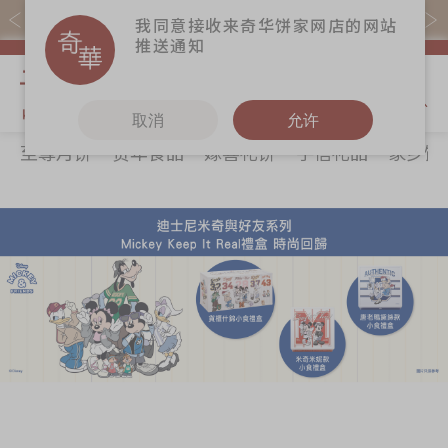
易赏钱会员凭推广码购买现货产品可赚易赏钱($5=1分)
我同意接收来奇华饼家网店的网站
推送通知
我的购物
取消
允许
至尊月饼
贺年食品
嫁喜礼饼
手信礼品
家乡饼
关于奇华
奇华饼食
更多
所有产品
奇华传奇
至尊月饼
奇华Fans
最新推广
贺年食品
奇华工作坊
分店网络
嫁喜礼饼
奇华茶室
商务销售
手信礼品
联络奇华
嫁喜须知
家乡饼食
加入奇华
奇华网志
时令食品
茗茶系列