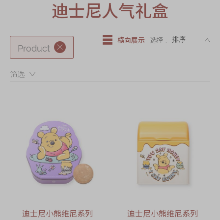
迪士尼系列
迪士尼人气礼盒
奇华LINE
FRIENDS礼盒
DE
横向展示
选择 :
Product
所有产品
产品价目表
筛选：
EN
繁體
迪士尼小熊维尼系列
迪士尼小熊维尼系列