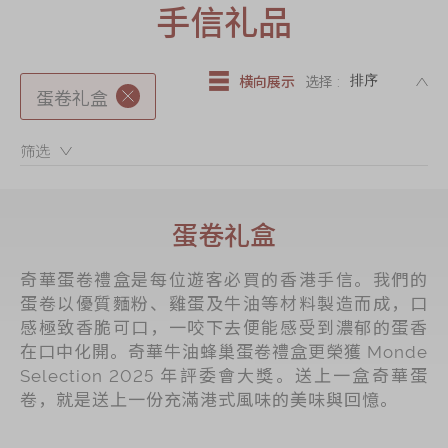
迪士尼系列
手信礼品
奇华LINE
FRIENDS礼盒
DE
横向展示
选择 :
蛋卷礼盒
所有产品
产品价目表
筛选：
EN
繁體
蛋卷礼盒
奇華蛋卷禮盒是每位遊客必買的香港手信。我們的
蛋卷以優質麵粉、雞蛋及牛油等材料製造而成，口
感極致香脆可口，一咬下去便能感受到濃郁的蛋香
在口中化開。奇華牛油蜂巢蛋卷禮盒更榮獲 Monde
Selection 2025 年評委會大獎。送上一盒奇華蛋
卷，就是送上一份充滿港式風味的美味與回憶。