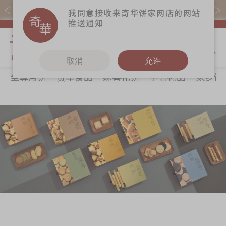
易赏钱会员凭推广码购买现货产品可赚易赏钱($5=1分)
我同意接收来奇华饼家网店的网站
推送通知
我的购物
取消
允许
至尊月饼
贺年食品
嫁喜礼饼
手信礼品
家乡饼
关于奇华
奇华饼食
更多
所有产品
奇华传奇
至尊月饼
奇华Fans
最新推广
贺年食品
奇华工作坊
分店网络
嫁喜礼饼
奇华茶室
商务销售
手信礼品
联络奇华
嫁喜须知
家乡饼食
加入奇华
奇华网志
时令食品
茗茶系列