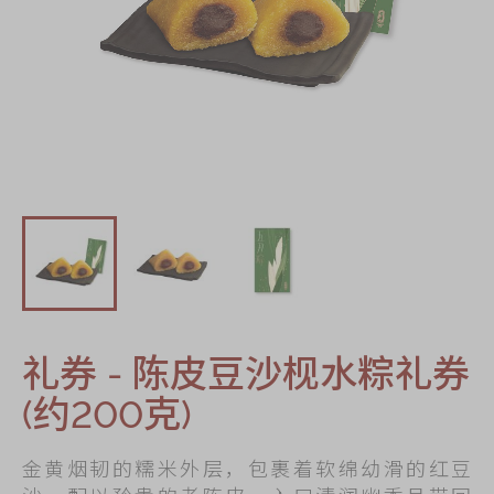
迪士尼系列
奇华LINE
FRIENDS礼盒
所有产品
产品价目表
EN
繁體
礼券 - 陈皮豆沙枧水粽礼券
(约200克)
金黄烟韧的糯米外层，包裹着软绵幼滑的红豆