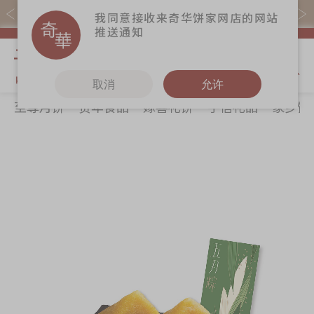
易赏钱会员凭推广码购买现货产品可赚易赏钱($5=1分)
我同意接收来奇华饼家网店的网站
推送通知
我的购物
取消
允许
至尊月饼
贺年食品
嫁喜礼饼
手信礼品
家乡饼
关于奇华
奇华饼食
更多
所有产品
奇华传奇
至尊月饼
奇华Fans
最新推广
贺年食品
奇华工作坊
Skip
Sk
分店网络
嫁喜礼饼
奇华茶室
to
to
the
th
商务销售
手信礼品
联络奇华
end
be
嫁喜须知
家乡饼食
加入奇华
of
of
the
th
奇华网志
时令食品
images
im
茗茶系列
gallery
ga