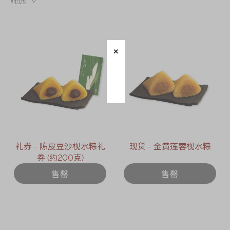
筛选：
礼券 - 陈皮豆沙枧水粽礼
现货 - 金黄莲蓉枧水粽
券 (约200克)
售罄
售罄