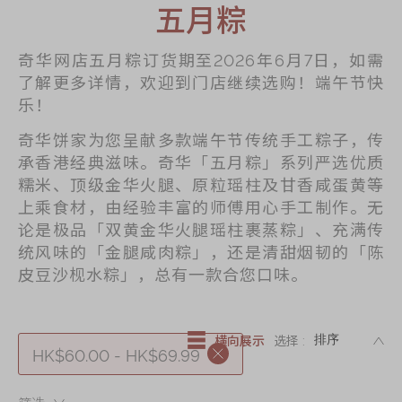
迪士尼系列
五月粽
奇华LINE
奇华网店五月粽订货期至2026年6月7日，如需
FRIENDS礼盒
了解更多详情，欢迎到门店继续选购！端午节快
所有产品
乐！
产品价目表
奇华饼家为您呈献多款端午节传统手工粽子，传
承香港经典滋味。奇华「五月粽」系列严选优质
EN
繁體
糯米、顶级金华火腿、原粒瑶柱及甘香咸蛋黄等
上乘食材，由经验丰富的师傅用心手工制作。无
论是极品「双黄金华火腿瑶柱裹蒸粽」、充满传
统风味的「金腿咸肉粽」，还是清甜烟韧的「陈
皮豆沙枧水粽」，总有一款合您口味。
DE
横向展示
选择 :
HK$60.00 - HK$69.99