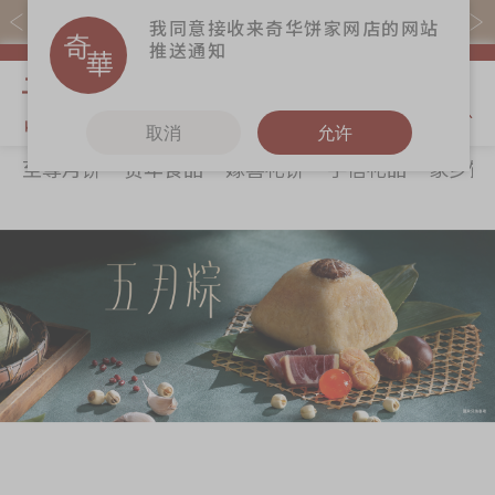
易赏钱会员凭推广码购买现货产品可赚易赏钱($5=1分)
我同意接收来奇华饼家网店的网站
推送通知
我的购物
取消
允许
至尊月饼
贺年食品
嫁喜礼饼
手信礼品
家乡饼
关于奇华
奇华饼食
更多
所有产品
奇华传奇
至尊月饼
奇华Fans
最新推广
贺年食品
奇华工作坊
分店网络
嫁喜礼饼
奇华茶室
商务销售
手信礼品
联络奇华
嫁喜须知
家乡饼食
加入奇华
奇华网志
时令食品
茗茶系列