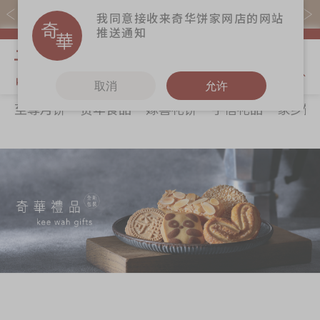
易赏钱会员凭推广码购买现货产品可赚易赏钱($5=1分)
我同意接收来奇华饼家网店的网站
推送通知
我的购物
取消
允许
至尊月饼
贺年食品
嫁喜礼饼
手信礼品
家乡饼
关于奇华
奇华饼食
更多
所有产品
奇华传奇
至尊月饼
奇华Fans
最新推广
贺年食品
奇华工作坊
分店网络
嫁喜礼饼
奇华茶室
商务销售
手信礼品
联络奇华
嫁喜须知
家乡饼食
加入奇华
奇华网志
时令食品
茗茶系列