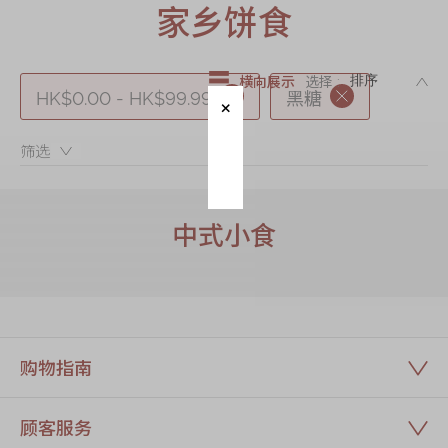
迪士尼系列
家乡饼食
奇华LINE
FRIENDS礼盒
DE
横向展示
选择 :
HK$0.00 - HK$99.99
黑糖
所有产品
产品价目表
筛选：
EN
繁體
中式小食
购物指南
顾客服务