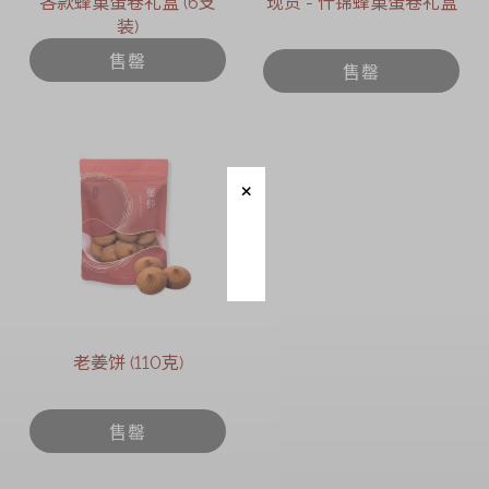
各款蜂巢蛋卷礼盒 (6支
现货 - 什锦蜂巢蛋卷礼盒
装)
售罄
售罄
老姜饼 (110克)
售罄