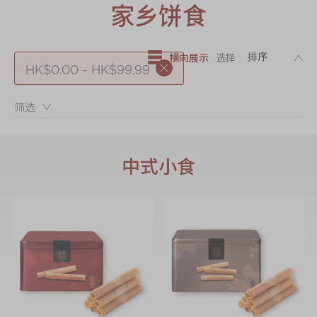
迪士尼系列
家乡饼食
奇华LINE
FRIENDS礼盒
DE
横向展示
选择 :
HK$0.00 - HK$99.99
所有产品
产品价目表
筛选：
EN
繁體
中式小食