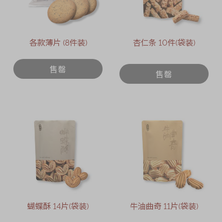
各款薄片 (8件装)
杏仁条 10件(袋装)
售罄
售罄
蝴蝶酥 14片(袋装)
牛油曲奇 11片(袋装)