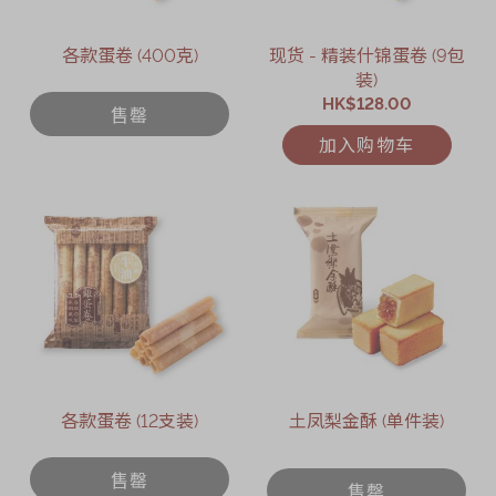
各款蛋卷 (400克)
现货 - 精装什锦蛋卷 (9包
装)
HK$128.00
售罄
加入购物车
各款蛋卷 (12支装)
土凤梨金酥 (单件装)
售罄
售罄