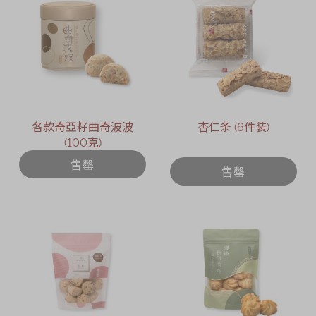
各款奇亞籽曲奇波波
杏仁条 (6件装)
(100克)
售罄
售罄