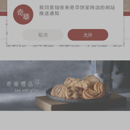
易赏钱会员凭推广码购买现货产品可赚易赏钱($5=1分)
我同意接收来奇华饼家网店的网站
推送通知
我的购物
取消
允许
至尊月饼
贺年食品
嫁喜礼饼
手信礼品
家乡饼
关于奇华
奇华饼食
更多
所有产品
奇华传奇
至尊月饼
奇华Fans
最新推广
贺年食品
奇华工作坊
分店网络
嫁喜礼饼
奇华茶室
商务销售
手信礼品
联络奇华
嫁喜须知
家乡饼食
加入奇华
奇华网志
时令食品
茗茶系列