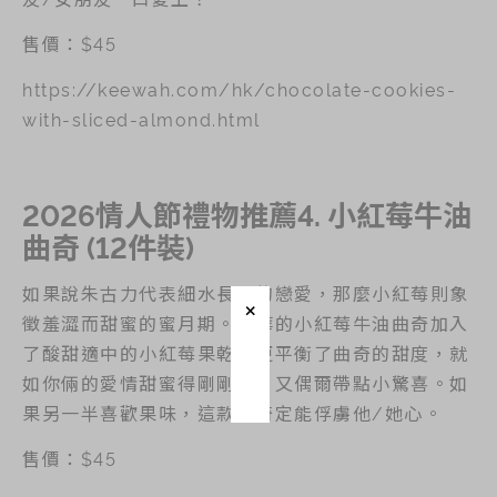
售價：$45
https://keewah.com/hk/chocolate-cookies-
with-sliced-almond.html
2026情人節禮物推薦4. 小紅莓牛油
曲奇 (12件裝)
如果說朱古力代表細水長流的戀愛，那麼小紅莓則象
徵羞澀而甜蜜的蜜月期。奇華的小紅莓牛油曲奇加入
了酸甜適中的小紅莓果乾，更平衡了曲奇的甜度，就
如你倆的愛情甜蜜得剛剛好，又偶爾帶點小驚喜。如
果另一半喜歡果味，這款曲奇定能俘虜他/她心。
售價：$45