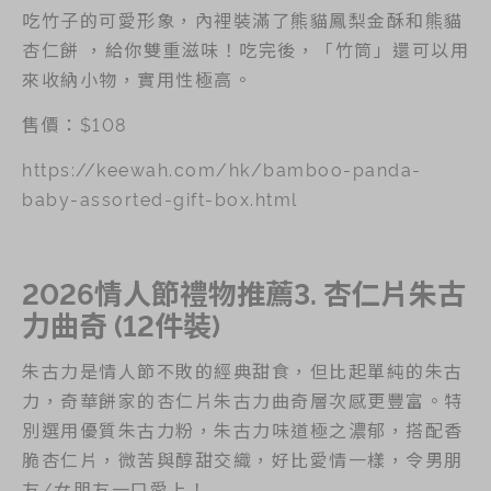
吃竹子的可愛形象，內裡裝滿了熊貓鳳梨金酥和熊貓
杏仁餅 ，給你雙重滋味！吃完後，「竹筒」還可以用
來收納小物，實用性極高。
售價：$108
https://keewah.com/hk/bamboo-panda-
baby-assorted-gift-box.html
2026情人節禮物推薦3. 杏仁片朱古
力曲奇 (12件裝)
朱古力是情人節不敗的經典甜食，但比起單純的朱古
力，奇華餅家的杏仁片朱古力曲奇層次感更豐富。特
別選用優質朱古力粉，朱古力味道極之濃郁，搭配香
脆杏仁片，微苦與醇甜交織，好比愛情一樣，令男朋
友/女朋友一口愛上！