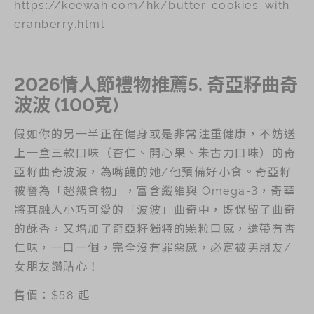
https://keewah.com/hk/butter-cookies-with-
cranberry.html
2026情人節禮物推薦5. 奇亞籽曲奇
波波 (100克)
假如你的另一半正在健身或是非常注重健康，不妨送
上一盒三款口味（杏仁、開心果、朱古力口味）的奇
亞籽曲奇波波，為嘴饞的她/他預備好小食。奇亞籽
被譽為「超級食物」，富含纖維與 Omega-3，奇華
將其融入小巧可愛的「波波」曲奇中，既保留了曲奇
的酥香，又增加了奇亞籽獨特的顆粒口感，還帶有杏
仁味，一口一個，完全沒有罪惡感，必定被男朋友/
女朋友讚貼心！
售價：$58 起