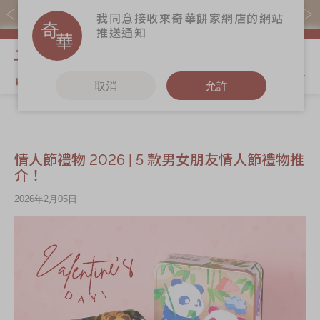
購物滿$368(折扣後)即免本地運費！
我同意接收來奇華餅家網店的網站
推送通知
我的購物
取消
允許
關於奇華
奇華餅食
更多
奇華傳奇
香港至尊月餅
奇華Fans
情人節禮物 2026 | 5 款男女朋友情人節禮物推
2026
最新推廣
奇華工作坊
介！
賀年食品
分店網絡
奇華茶室
2026年2月05日
嫁女餅 | 嫁喜禮
商務銷售
聯絡奇華
餅
嫁喜須知
加入奇華
手信禮品
奇華網誌
家鄉餅食｜香港
製造