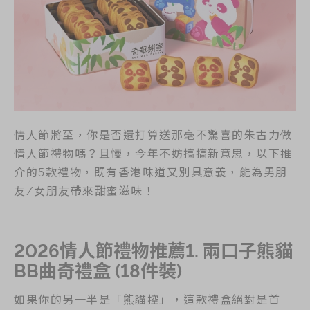
節日時令食品
茗茶系列
奇華迪士尼禮盒
奇華LINE
FRIENDS禮盒
所有產品
情人節將至，你是否還打算送那毫不驚喜的朱古力做
產品價目表
情人節禮物嗎？且慢，今年不妨搞搞新意思，以下推
介的5款禮物，既有香港味道又別具意義，能為男朋
友/女朋友帶來甜蜜滋味！
EN
简体
2026情人節禮物推薦1. 兩口子熊貓
BB曲奇禮盒 (18件裝)
如果你的另一半是「熊貓控」，這款禮盒絕對是首