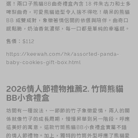
選！兩口子熊貓BB曲奇禮盒內含 18 件朱古力和士多
啤梨曲奇，可愛熊貓造型令人捨不得吃！萌呆的熊貓
BB 成雙成對，象徵著情侶間的依偎與陪伴。曲奇口
感鬆脆，奶油香氣濃郁，每一口都是單純的幸福感。
售價：$112
https://keewah.com/hk/assorted-panda-
baby-cookies-gift-box.html
2026情人節禮物推薦2. 竹筒熊貓
BB小食禮盒
坊間有一種說法，一節節的竹子象徵愛情，兩人的關
係就像竹子的成長周期，慢慢昇華到另一階段。呼應
這美好的寓意，這款竹筒熊貓BB小食禮盒實屬不錯
的情人節禮物。加上，獨特的竹筒外型呼應了熊貓愛