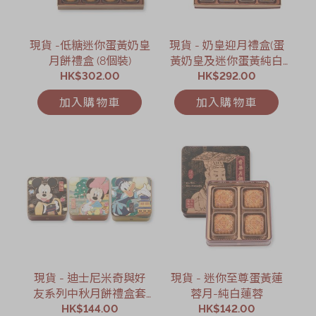
現貨 -低糖迷你蛋黃奶皇
現貨 - 奶皇迎月禮盒(蛋
月餅禮盒 (8個裝)
黃奶皇及迷你蛋黃純白
HK$302.00
蓮蓉) (8個裝)
HK$292.00
加入購物車
加入購物車
現貨 - 迪士尼米奇與好
現貨 - 迷你至尊蛋黃蓮
友系列中秋月餅禮盒套
蓉月-純白蓮蓉
HK$144.00
裝
HK$142.00