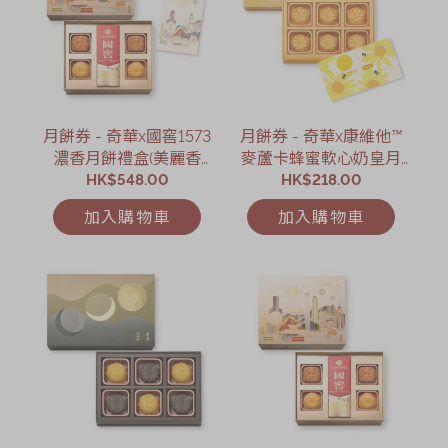
月餅券 - 奇華x國窖1573
月餅券 - 奇華x康維他™
濃香月餅禮盒(美麗香
麥蘆卡蜂蜜軟心奶皇月
港．限定版)禮券
HK$548.00
HK$218.00
餅禮盒禮券
加入購物車
加入購物車