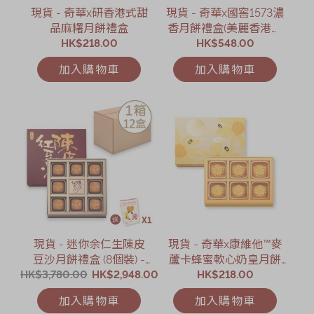
現貨 - 奇華x研香港式甜
現貨 - 奇華x國窖1573濃
品麻糬月餅禮盒
香月餅禮盒(美麗香港．
HK$218.00
HK$548.00
限定版)
加入購物車
加入購物車
現貨 - 迷你余仁生陳皮
現貨 - 奇華x康維他™麥
豆沙月餅禮盒 (8個裝) -
蘆卡蜂蜜軟心奶皇月餅
HK$3,780.00
12盒 (網店限定)
HK$2,948.00
HK$218.00
禮盒
加入購物車
加入購物車