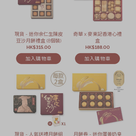
現貨 - 迷你余仁生陳皮
奇華 x 麥東記香港心禮
豆沙月餅禮盒 (8個裝)
盒
HK$315.00
HK$188.00
加入購物車
加入購物車
現貨 - 人氣送禮月餅組
月餅券 - 迷你蛋黃奶皇