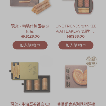
現貨 - 精裝什錦蛋卷 (9
LINE FRIENDS with KEE
包裝)
WAH BAKERY 15週年什
HK$128.00
錦小食禮盒
HK$88.00
加入購物車
加入購物車
現貨 - 牛油蛋卷禮盒 (18
香港都會系列蝴蝶酥禮