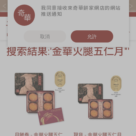
易賞錢會員憑推廣碼購買現貨產品可賺易賞錢($5=1分)
我同意接收來奇華餅家網店的網站
推送通知
我的購物
取消
允許
搜索結果:'金華火腿五仁月"'
關於奇華
奇華餅食
更多
奇華傳奇
香港至尊月餅
奇華Fans
2026
最新推廣
奇華工作坊
賀年食品
分店網絡
奇華茶室
嫁女餅 | 嫁喜禮
商務銷售
聯絡奇華
餅
嫁喜須知
加入奇華
手信禮品
奇華網誌
家鄉餅食｜香港
製造
月餅券 - 金華火腿五仁
現貨 - 金華火腿五仁月