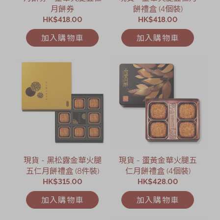
節日時令食品
月餅券
餅禮盒 (4個裝)
HK$418.00
HK$418.00
茗茶系列
加入購物車
加入購物車
奇華迪士尼禮盒
奇華LINE
FRIENDS禮盒
所有產品
產品價目表
EN
简体
現貨 - 黑松露金華火腿
現貨 - 蛋黃金華火腿五
五仁月餅禮盒 (8件裝)
仁月餅禮盒 (4個裝)
HK$315.00
HK$428.00
加入購物車
加入購物車