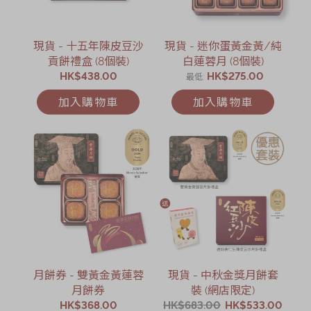
現貨 - 十五年陳皮豆沙
現貨 - 迷你蛋黃金黃/純
貢餅禮盒 (8個裝)
白蓮蓉月 (8個裝)
HK$438.00
HK$275.00
最低
加入購物車
加入購物車
月餅券 - 雙黃金黃蓮蓉
現貨 - 中秋金獎月餅套
月餅券
裝 (網店限定)
HK$368.00
HK$683.00
HK$533.00